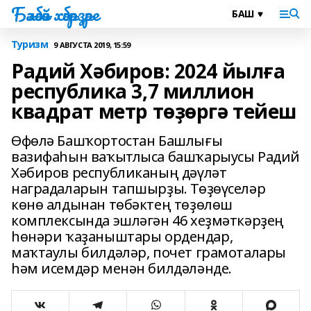
Бәләбәй хәбәрҙәре
Туризм
9 АВГУСТА 2019, 15:59
Радий Хәбиров: 2024 йылға
республика 3,7 миллион
квадрат метр төҙөргә тейеш
Өфөлә Башҡортостан Башлығы
вазифаһын ваҡытлыса башҡарыусы Радий
Хәбиров республиканың дәүләт
наградаларын тапшырҙы. Төҙөүселәр
көнө алдынан төбәктең төҙөлөш
комплексында эшләгән 46 хеҙмәткәрҙең
һөнәри ҡаҙаныштары ордендар,
маҡтаулы билдәләр, почет грамоталары
һәм исемдәр менән билдәләнде.