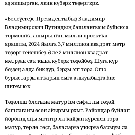
аҙ яҡшырған, ләкин күберәк төҙөргә кәрәк.
«Белеүегеҙсә, Президентыбыҙ Владимир
Владимирович Путиндың башланғысы буйынса
тормошҡа ашырылған милли проектҡа
ярашлы, 2024 йылға 3,7 миллион квадрат метр
төҙөргә тейешбеҙ. Әле 2 миллион квадрат
метрҙан саҡ ҡына күберәк төҙөйбөҙ. Шуға күрә
беҙҙең алда бик ҙур, берҙәм эш тора. Ошо
бурыстарҙы атҡарып сыға алыуыбыҙға һис
шигем юҡ.
Төҙөлөш блогына матур һәм сифатлы төҙөй
башлағаны өсөн айырым рәхмәт. Райондар буйлап
йөрөгәндә яңы мәктәптәр әллә ҡайҙан күренеп тора –
матур, төрлө төҫтә, балаларға уҡырға барыуы ла