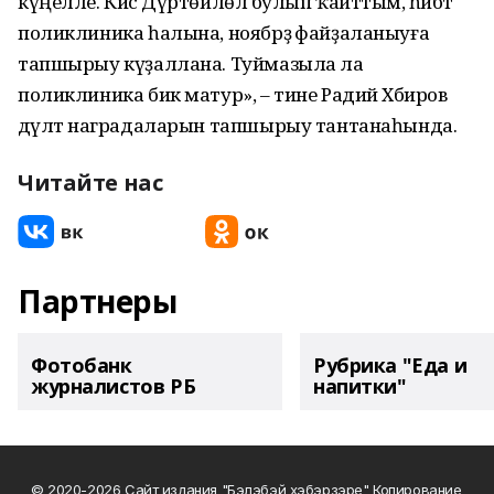
күңелле. Кисә Дүртөйлөлә булып ҡайттым, һәйбәт
поликлиника һалына, ноябрҙә файҙаланыуға
тапшырыу күҙаллана. Туймазыла ла
поликлиника бик матур», – тине Радий Хәбиров
дәүләт наградаларын тапшырыу тантанаһында.
Читайте нас
Партнеры
Фотобанк
Рубрика "Еда и
журналистов РБ
напитки"
© 2020-2026 Сайт издания "Бэлэбэй хэбэрзэре" Копирование