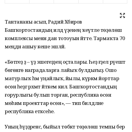
Тантананы асып, Радий Хәбиров
Башҡортостандың илдә үҙенең ҡеүәтле төҙөлөш
комплексы менән дан тотоуын әйтте. Тармаҡта 70
меңдән ашыу кеше эшләй.
«Бөтәгеҙ ҙә – үҙ эшегеҙҙең оҫталары. Һеҙ ғәҙел рәүештә
бөгөнгө наградаларға лайыҡ булдығыҙ. Ошо
матурлыҡ һәм уңайлыҡ, йылы, күркәм йорттар
өсөн һеҙгә рәхмәт әйткем килә. Башҡортостандың
ғорурлығы булып торған, республика өсөн
мөһим проекттар өсөн», — тип билдәләне
республика етәксеһе.
Уның һүҙҙәренсә, быйыл төбәктә төҙөлөш темпы бер