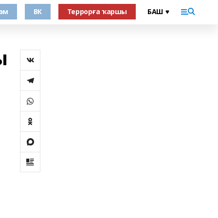
ам
ВК
Террорға ҡаршы
ы