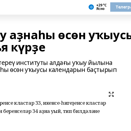
+29 °С
Телегр
Ясно
у аҙнаһы өсөн уҡыус
я күрҙе
ереү институты алдағы уҡыу йылына
наһы өсөн уҡыусы календарын баҫтырып
енсе кластар 33, икенсе-һигеҙенсе кластар
 беренселәр 34 аҙна уҡый, тип билдәләне