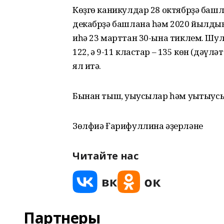
Көҙгө каникулдар 28 октябрҙә башл
декабрҙә башлана һәм 2020 йылды
иһә 23 марттан 30-ына тиклем. Шулай
122, ә 9-11 кластар – 135 көн (дәү
ял итә.
Бынан тыш, уҡыусылар һәм уҡытыус
Зөлфиә Ғарифуллина әҙерләне
Читайте нас
Партнеры