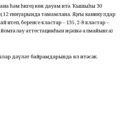
ана һәм һигеҙ көн дауам итә. Ҡышҡыһы 30
ң 12 ғинуарында тамамлана. Яҙғы каникулдар
 итеп, беренсе кластар – 135, 2-8 кластар –
ләт йомғаҡлау аттестацияһын иҫәпкә алмайынса)
ылар дәүләт байрамдарында ял итәсәк.