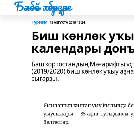
Бәләбәй хәбәрҙәре
Туризм
15 АВГУСТА 2019, 13:24
Биш көнлөк уҡы
календары донъ
Башҡортостандың Мәғарифты үҫт
(2019/2020) биш көнлөк уҡыу аҙ
сығарҙы.
Яҡынлашып килгән уҡыу йылында бер
уҡыусылары — 35 аҙна, туғыҙынсы-ун
белгестәр.