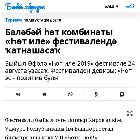
Бәләбәй хәбәрҙәре
Туризм
19 АВГУСТА 2019, 08:10
Бәләбәй һөт комбинаты
«Һөт иле» фестивалендә
ҡатнашасаҡ
Быйыл Өфөлә «Һөт иле-2019» фестивале 24
августа уҙасаҡ. Фестивалдең девизы: «Һөт
эс – позитив бул»!
Фестивалдә быйыл тәүге тапҡыр Киров өлкәһе,
Удмурт Республикаһы һәм Башҡортостан
биләмәләре аша үткән VIII «Һөткә – юл!»