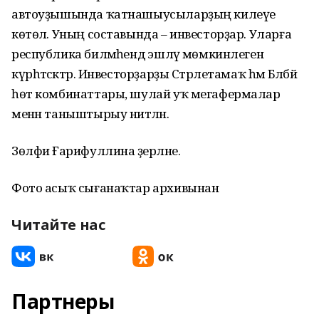
автоуҙышында ҡатнашыусыларҙың килеүе
көтөлә. Уның составында – инвесторҙар. Уларға
республика биләмәһендә эшләү мөмкинлеген
күрһәтәсәктәр. Инвесторҙарҙы Стәрлетамаҡ һәм Бәләбәй
һөт комбинаттары, шулай уҡ мегафермалар
менән таныштырыу ниәтләнә.
Зөлфиә Ғарифуллина әҙерләне.
Фото асыҡ сығанаҡтар архивынан
Читайте нас
Партнеры