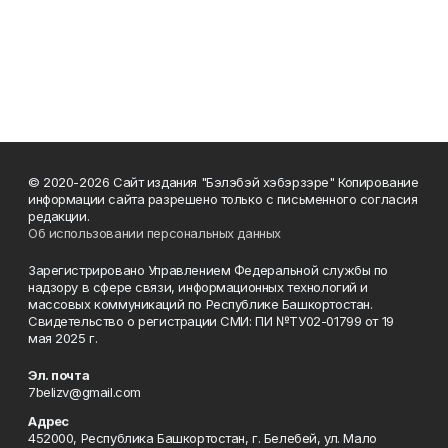
© 2020-2026 Сайт издания "Бэлэбэй хэбэрзэре" Копирование
информации сайта разрешено только с письменного согласия
редакции.
Об использовании персональных данных
Зарегистрировано Управлением Федеральной службы по
надзору в сфере связи, информационных технологий и
массовых коммуникаций по Республике Башкортостан.
Свидетельство о регистрации СМИ: ПИ №ТУ02-01799 от 19
мая 2025 г.
Эл. почта
7belizv@gmail.com
Адрес
452000, Республика Башкортостан, г. Белебей, ул. Мало