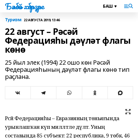
Бәләбәй хәбәрҙәре
Туризм
22 АВГУСТА 2019, 13:46
22 август – Рәсәй
Федерацияһы дәүләт флагы
көнө
25 йыл элек (1994) 22 ошо көн Рәсәй
Федерацияһының дәүләт флагы көнө тип
раҫлана.
Рәсәй Федерацияһы – Евразияның төньяғында
урынлашҡан күп милләтле дәүләт. Уның
составында 85 субъект: 22 республика, 9 төбәк, 46