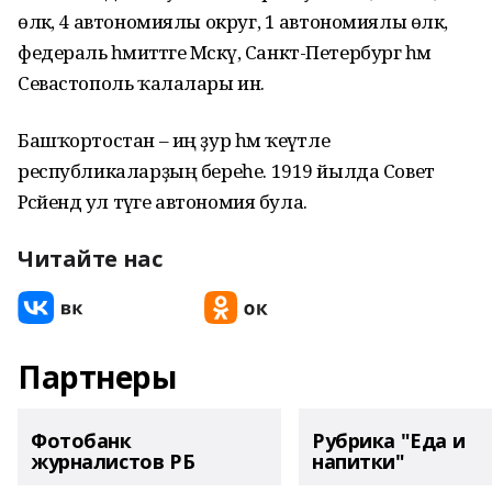
өлкә, 4 автономиялы округ, 1 автономиялы өлкә,
федераль әһәмиәттәге Мәскәү, Санкт-Петербург һәм
Севастополь ҡалалары инә.
Башҡортостан – иң ҙур һәм ҡеүәтле
республикаларҙың береһе. 1919 йылда Совет
Рәсәйендә ул тәүге автономия була.
Читайте нас
Партнеры
Фотобанк
Рубрика "Еда и
журналистов РБ
напитки"