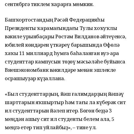
сентябргә тиклем ҡарарға мөмкин.
Башҡортостандың Рәсәй Федерацияһы
Президенты ҡарамағындағы Тулы хоҡуҡлы
вәкиле урынбаҫары Рөстәм Вилданов әйтеүенсә,
юбилей көндәрен үткәреү барышында Өфөлә
хаҡы 11 миллиард һумға баһаланған вуз-ара
студенттар кампусын төҙөү мәсьәләһе буйынса
Внешэкономбанк вәкилдәре менән эшлекле
осрашыуҙар күҙаллана.
«Был студенттарҙың, йәш ғалимдарҙың йәшәү
шарттарын яҡшыртыр һәм тағы ла күберәк сит
ил студенттарын йәлеп итер. Бөгөн беҙҙә 3
меңдән ашыу сит ил студенты белем ала, 5
меңгә етер тип уйлайбыҙ», – тине ул.