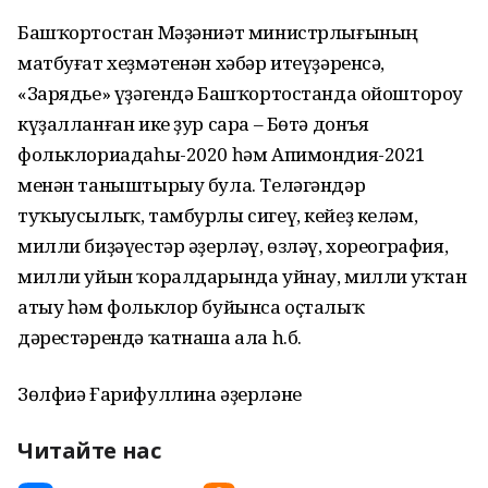
Башҡортостан Мәҙәниәт министрлығының
матбуғат хеҙмәтенән хәбәр итеүҙәренсә,
«Зарядье» үҙәгендә Башҡортостанда ойоштороу
күҙалланған ике ҙур сара – Бөтә донъя
фольклориадаһы-2020 һәм Апимондия-2021
менән таныштырыу була. Теләгәндәр
туҡыусылыҡ, тамбурлы сигеү, кейеҙ келәм,
милли биҙәүестәр әҙерләү, өзләү, хореография,
милли уйын ҡоралдарында уйнау, милли уҡтан
атыу һәм фольклор буйынса оҫталыҡ
дәрестәрендә ҡатнаша ала һ.б.
Зөлфиә Ғарифуллина әҙерләне
Читайте нас