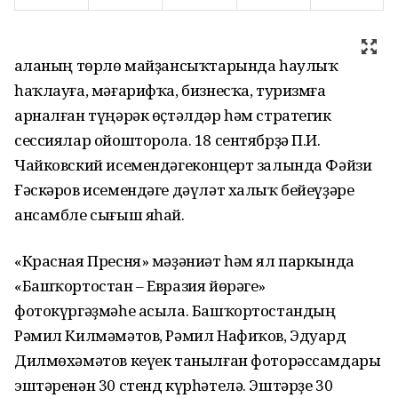
Ҡаланың төрлө майҙансыҡтарында һаулыҡ
һаҡлауға, мәғарифҡа, бизнесҡа, туризмға
арналған түңәрәк өҫтәлдәр һәм стратегик
сессиялар ойошторола. 18 сентябрҙә П.И.
Чайковский исемендәгеконцерт залында Фәйзи
Ғәскәров исемендәге дәүләт халыҡ бейеүҙәре
ансамбле сығыш яһай.
«Красная Пресня» мәҙәниәт һәм ял паркында
«Башҡортостан – Евразия йөрәге»
фотокүргәҙмәһе асыла. Башҡортостандың
Рәмил Килмәмәтов, Рәмил Нафиҡов, Эдуард
Дилмөхәмәтов кеүек танылған фоторәссамдары
эштәренән 30 стенд күрһәтелә. Эштәрҙе 30