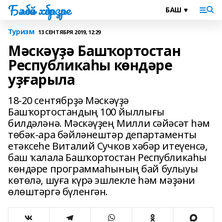
Бәләбәй хәбәрҙәре
Туризм
13 СЕНТЯБРЯ 2019, 12:29
Мәскәүҙә Башҡортостан
Республикаһы көндәре
уҙғарыла
18-20 сентябрҙә Мәскәүҙә
Башҡортостандың 100 йыллығы
билдәләнә. Мәскәүҙең Милли сәйәсәт һәм
төбәк-ара бәйләнештәр департаменты
етәксеһе Виталий Сучков хәбәр итеүенсә,
баш ҡалала Башҡортостан Республикаһы
көндәре программаһының бай булыуы
көтөлә, шуға күрә эшлекле һәм мәҙәни
өлөштәргә бүленгән.