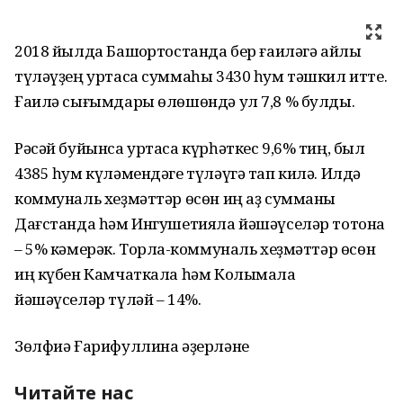
2018 йылда Башҡортостанда бер ғаиләгә айлыҡ
түләүҙең уртаса суммаһы 3430 һум тәшкил итте.
Ғаилә сығымдары өлөшөндә ул 7,8 % булды.
Рәсәй буйынса уртаса күрһәткес 9,6% тиң, был
4385 һум күләмендәге түләүгә тап килә. Илдә
коммуналь хеҙмәттәр өсөн иң аҙ сумманы
Дағстанда һәм Ингушетияла йәшәүселәр тотона
– 5% кәмерәк. Торлаҡ-коммуналь хеҙмәттәр өсөн
иң күбен Камчаткала һәм Колымала
йәшәүселәр түләй – 14%.
Зөлфиә Ғарифуллина әҙерләне
Читайте нас