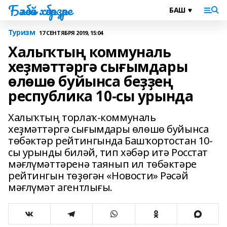
Бәләбәй хәбәрҙәре
Туризм
17 СЕНТЯБРЯ 2019, 15:04
Халыҡтың коммуналь
хеҙмәттәргә сығымдары
өлөшө буйынса беҙҙең
республика 10-сы урында
Халыҡтың торлаҡ-коммуналь
хеҙмәттәргә сығымдары өлөшө буйынса
төбәктәр рейтингында Башҡортостан 10-
сы урынды биләй, тип хәбәр итә Росстат
мәғлүмәттәренә таянып ил төбәктәре
рейтингын төҙөгән «Новости» Рәсәй
мәғлүмәт агентлығы.