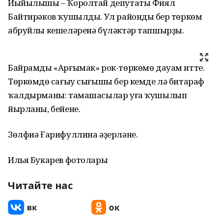
Йыйылышы – Ҡоролтай депутаты Фиял
Байтирәков ҡушылды. Ул райондың бер төркөм
абруйлы кешеләренә бүләктәр тапшырҙы.
Байрамды «Арғымак» рок-төркөмө дауам итте.
Төркөмдөң сағыу сығышы бер кемде лә битараф
ҡалдырманы: тамашасылар уға ҡушылып
йырланы, бейене.
Зөлфиә Ғарифуллина әҙерләне.
Илья Букарев фотолары
Читайте нас