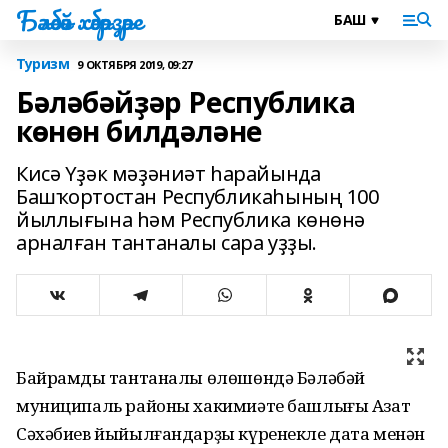
Бәләбәй хәбәрҙәре
Туризм
9 ОКТЯБРЯ 2019, 09:27
Бәләбәйҙәр Республика
көнөн билдәләне
Кисә Үҙәк мәҙәниәт һарайында
Башҡортостан Республикаһының 100
йыллығына һәм Республика көнөнә
арналған тантаналы сара уҙҙы.
Байрамдың тантаналы өлөшөндә Бәләбәй
муниципаль районы хакимиәте башлығы Азат
Сәхәбиев йыйылғандарҙы күренекле дата менән