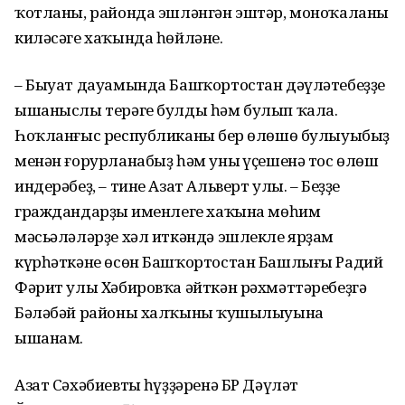
ҡотланы, районда эшләнгән эштәр, моноҡаланың
киләсәге хаҡында һөйләне.
– Быуат дауамында Башҡортостан дәүләтебеҙҙең
ышаныслы терәге булды һәм булып ҡала.
Һоҡланғыс республиканың бер өлөшө булыуыбыҙ
менән ғорурланабыҙ һәм уның үҫешенә тос өлөш
индерәбеҙ, – тине Азат Альверт улы. – Беҙҙең
граждандарҙың именлеге хаҡына мөһим
мәсьәләләрҙе хәл иткәндә эшлекле ярҙам
күрһәткәне өсөн Башҡортостан Башлығы Радий
Фәрит улы Хәбировҡа әйткән рәхмәттәребеҙгә
Бәләбәй районы халҡының ҡушылыуына
ышанам.
Азат Сәхәбиевтың һүҙҙәренә БР Дәүләт