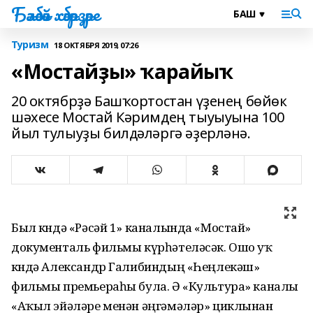
Бәләбәй хәбәрҙәре
Туризм
18 ОКТЯБРЯ 2019, 07:26
«Мостайҙы» ҡарайыҡ
20 октябрҙә Башҡортостан үҙенең бөйөк
шәхесе Мостай Кәримдең тыуыуына 100
йыл тулыуҙы билдәләргә әҙерләнә.
Был көндә «Рәсәй 1» каналында «Мостай»
документаль фильмы күрһәтеләсәк. Ошо уҡ
көндә Александр Галибиндың «Һеңлекәш»
фильмы премьераһы була. Ә «Культура» каналы
«Аҡыл эйәләре менән әңгәмәләр» циклынан