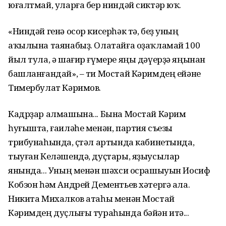
юғалтмай, уларға бер ниндәй сиктәр юҡ.
«Ниндәй генә осор кисерһәк тә, беҙ уның
аҡылына таянабыҙ. Олатайға оҙаҡламай 100
йыл тула, ә шағир ғүмере яңы дәүерҙә яңынан
башланғандай», – ти Мостай Кәримдең ейәне
Тимербулат Кәримов.
Кадрҙар алмашына... Бына Мостай Кәрим
һуғышта, ғаиләһе менән, партия съезы
трибунаһында, өҫтәл артында кабинетында,
тыуған Келәшендә, дуҫтары, яҙыусылар
янында... Уның менән шәхси осрашыуын Иосиф
Кобзон һәм Андрей Дементьев хәтергә ала.
Никита Михалков атаһы менән Мостай
Кәримдең дуҫлығы тураһында бәйән итә...