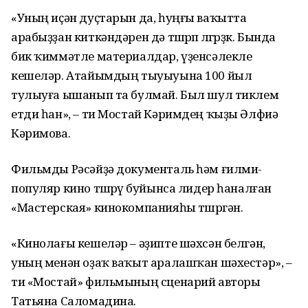
«Уның иҫән дуҫтарын да, һуңғы ваҡытта
арабыҙҙан киткәндәрен дә төшөрөп өлгөрҙөк. Бында
бик ҡиммәтле материалдар, үҙенсәлекле
кешеләр. Атайымдың тыуыуына 100 йыл
тулыуға ышанып та булмай. Был шул тиклем
етди һан», – ти Мостай Кәримдең ҡыҙы Әлфиә
Кәримова.
Фильмды Рәсәйҙә документаль һәм ғилми-
популяр кино төшөрөү буйынса лидер һаналған
«Мастерская» кинокомпанияһы төшөргән.
«Кинолағы кешеләр – әҙипте шәхсән белгән,
уның менән оҙаҡ ваҡыт аралашҡан шәхестәр», –
ти «Мостай» фильмының сценарий авторы
Татьяна Саломадина.