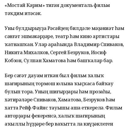
«Мостай Кәрим» тигән документаль фильм
тәҡдим итәсәк.
Уны булдырыуҙа Рәсәйҙең билдәле мәҙәниәт һәм
сәнғәт эшмәкәрҙәре, театр һәм кино артистары
ҡатнашҡан. Улар араһында Владимир Спиваков,
Никита Михалков, Сергей Безруков, Иосиф
Кобзон, Сулпан Хаматова һәм башҡалар бар.
Бер сәғәт дауам иткән был фильм халыҡ
шағирының тормош юлына ҡыҫҡаса байҡау
булып тора. Уның шиғырҙары һәм прозаһы,
хәтирәләре Спиваков, Хаматова, Безруков һәм
хатта Рейф Файнс тауышы аша еткерелә. Фильм
авторҙары фекеренсә, халыҡ шағирының
аҡыллы һүҙҙәре бер ваҡытта ла көнүҙәклеген