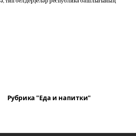
ә, тип белдерҙеләр республика башлығының
Рубрика "Еда и напитки"