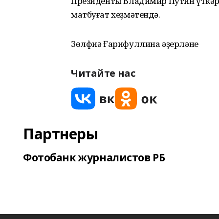
Президенты Владимир Путин үткәр
матбуғат хеҙмәтендә.
Зөлфиә Ғарифуллина әҙерләне
Читайте нас
Партнеры
Фотобанк журналистов РБ