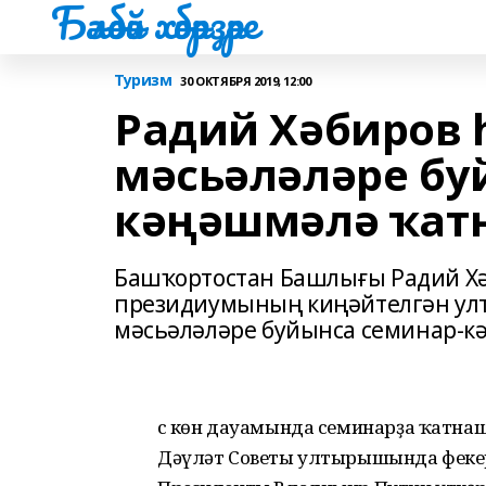
Бәләбәй хәбәрҙәре
Туризм
30 ОКТЯБРЯ 2019, 12:00
Радий Хәбиров 
мәсьәләләре бу
кәңәшмәлә ҡат
Башҡортостан Башлығы Радий Хә
президиумының киңәйтелгән ул
мәсьәләләре буйынса семинар-к
Өс көн дауамында семинарҙа ҡатна
Дәүләт Советы ултырышында фекер