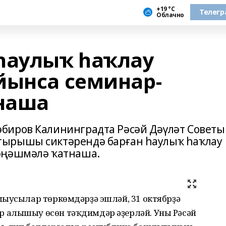
+19 °С
Телегр
Облачно
һаулыҡ һаҡлау
йынса семинар-
наша
биров Калининградта Рәсәй Дәүләт Советы
тырышы сиктәрендә барған һаулыҡ һаҡлау
әңәшмәлә ҡатнаша.
шыусылар төркөмдәрҙә эшләй, 31 октябрҙә
 алышыу өсөн тәҡдимдәр әҙерләй. Уны Рәсәй