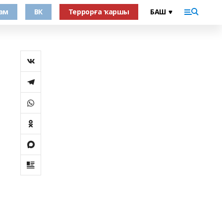
ам
ВК
Террорға ҡаршы