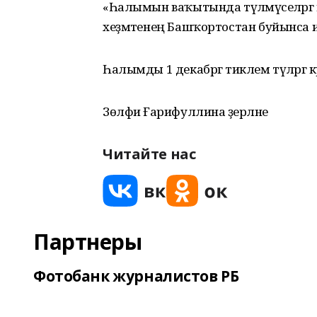
«Һалымын ваҡытында түләмәүселәргә 
хеҙмәтенең Башҡортостан буйынса 
Һалымды 1 декабргә тиклем түләргә кәр
Зөлфиә Ғарифуллина әҙерләне
Читайте нас
Партнеры
Фотобанк журналистов РБ