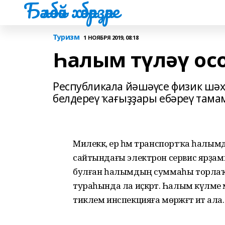
Бәләбәй хәбәрҙәре
Туризм
1 НОЯБРЯ 2019, 08:18
Һалым түләү ос
Республикала йәшәүсе физик шәх
белдереү ҡағыҙҙары ебәреү тама
Милеккә, ер һәм транспортҡа һалымды
сайтындағы электрон сервис ярҙамы
булған һалымдың суммаһы торлаҡт
тураһында ла иҫкәртә. Һалым күләме
тиклем инспекцияға мөрәжәғәт итә ала.