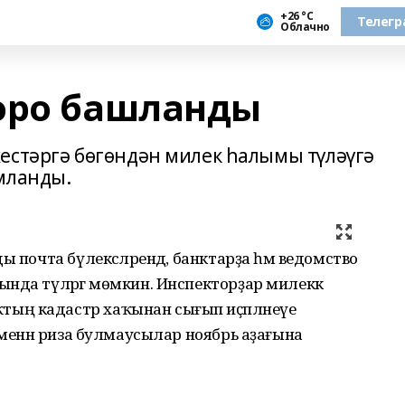
+26 °С
Телегр
Облачно
оро башланды
естәргә бөгөндән милек һалымы түләүгә
мланды.
 почта бүлексәләрендә, банктарҙа һәм ведомство
нда түләргә мөмкин. Инспекторҙар милеккә
ың кадастр хаҡынан сығып иҫәпләнеүе
 менән риза булмаусылар ноябрь аҙағына