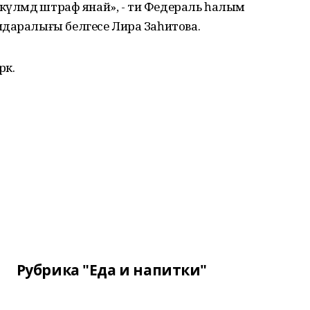
күләмдә штраф янай», - ти Федераль һалым
идаралығы белгесе Лира Заһитова.
әк.
Рубрика "Еда и напитки"