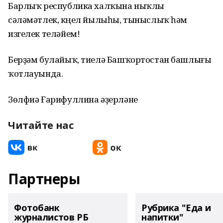
Барлыҡ республика халҡына ныҡлы
сәләмәтлек, күңел йылыһы, тыныслыҡ һәм
изгелек теләйем!
Берҙәм булайыҡ, тиелә Башҡортостан башлығы
ҡотлауында.
Зөлфиә Ғарифуллина әҙерләне
Читайте нас
Партнеры
Фотобанк
Рубрика "Еда и
журналистов РБ
напитки"