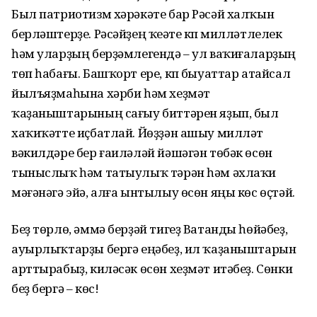
Был патриотизм хәрәкәте бар Рәсәй халҡын
берләштерҙе. Рәсәйҙең ҡеүәте күп милләтлелек
һәм уларҙың берҙәмлегендә – ул ваҡиғаларҙың
төп һабағы. Башҡорт ере, күп быуаттар атайсал
йылъяҙмаһына хәрби һәм хеҙмәт
ҡаҙаныштарының сағыу биттәрен яҙып, был
хаҡиҡәтте иҫбатлай. Йөҙҙән ашыу милләт
вәкилдәре бер ғаиләләй йәшәгән төбәк өсөн
тыныслыҡ һәм татыулыҡ тәрән һәм әхлаҡи
мәғәнәгә эйә, алға ынтылыу өсөн яңы көс өҫтәй.
Беҙ төрлө, әммә берҙәй тигеҙ Ватанды һөйәбеҙ,
ауырлыҡтарҙы бергә еңәбеҙ, ил ҡаҙаныштарын
арттырабыҙ, киләсәк өсөн хеҙмәт итәбеҙ. Сөнки
беҙ бергә – көс!