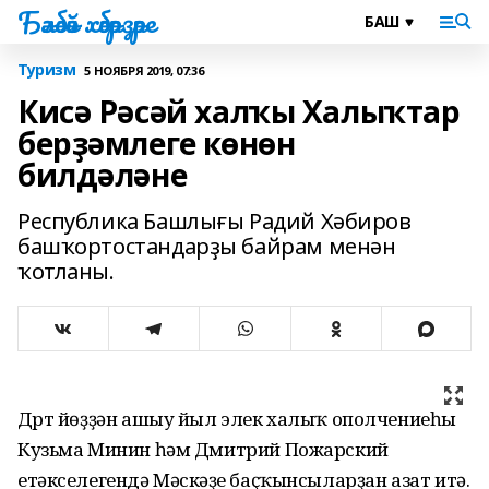
Бәләбәй хәбәрҙәре
Туризм
5 НОЯБРЯ 2019, 07:36
Кисә Рәсәй халҡы Халыҡтар
берҙәмлеге көнөн
билдәләне
Республика Башлығы Радий Хәбиров
башҡортостандарҙы байрам менән
ҡотланы.
Дүрт йөҙҙән ашыу йыл элек халыҡ ополчениеһы
Кузьма Минин һәм Дмитрий Пожарский
етәкселегендә Мәскәүҙе баҫҡынсыларҙан азат итә.