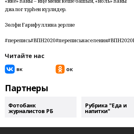
«ике» һаны – иңе менән кеше башын, «ноль» һаны
диалог тәҙрәһен кәүҙәләндерә.
Зөлфиә Ғарифуллина әҙерләне
#перепись#ВПН2020#переписьнаселения#ВПН2020
Читайте нас
Партнеры
Фотобанк
Рубрика "Еда и
журналистов РБ
напитки"