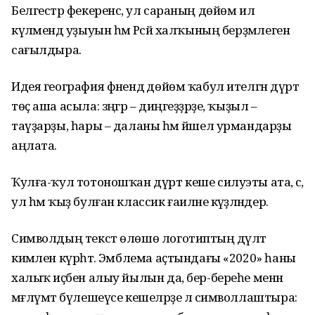
Белгестәр фекеренсә, ул сараның дөйөм ил
күләмендә уҙыуын һәм Рәсәй халҡының берҙәмлеген
сағылдыра.
Идея география фәнендә дөйөм ҡабул ителгән дүрт
төҫ аша асыла: зәңгәр – диңгеҙҙәрҙе, ҡыҙыл –
таүҙарҙы, һары – даланы һәм йәшел урмандарҙы
аңлата.
Ҡулға-ҡул тотоношҡан дүрт кеше силуэты ата, әсә,
ул һәм ҡыҙ булған классик ғаиләне кәүҙәләндерә.
Символдың текст өлөшө логотиптың дәүләт
кимәлен күрһәтә. Эмблема аҫтындағы «2020» һаны
халыҡ иҫәбен алыу йылын да, бер-береһе менән
мәғлүмәт бүлешеүсе кешеләрҙе лә символлаштыра: