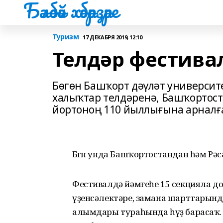
Бәләбәй хәбәрҙәре
Туризм
17 ДЕКАБРЯ 2019, 12:10
Телдәр фестива
Бөгөн Башҡорт дәүләт универси
халыҡтар телдәренә, Башҡортост
йортоноң 110 йыллығына арналған
Бөгөн унда Башҡортостандан һәм Рәс
Фестивалдә йәмғеһе 15 секцияла дон
үҙенсәлектәре, замана шарттарынд
алымдары тураһында һүҙ барасаҡ. 