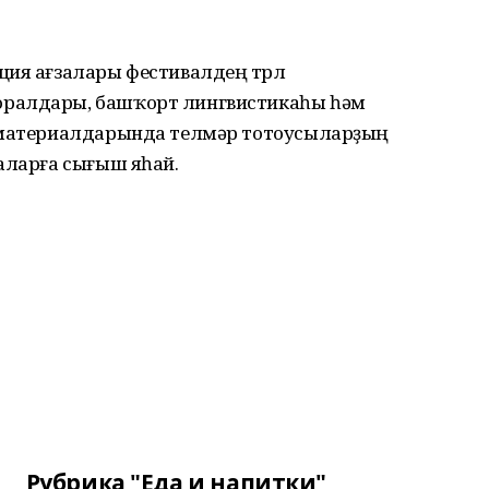
ия ағзалары фестивалдең төрлө
оралдары, башҡорт лингвистикаһы һәм
е материалдарында телмәр тотоусыларҙың
аларға сығыш яһай.
Рубрика "Еда и напитки"