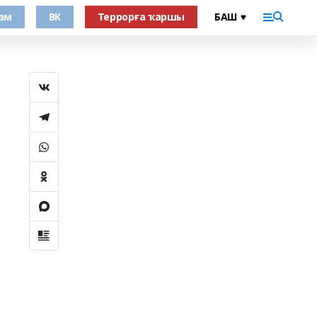
ам
ВК
Террорға ҡаршы