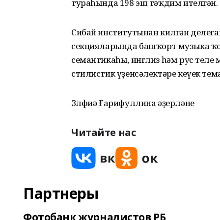
тураһында 198 эш тәҡдим ителгән.
Сибай институтынан килгән делегац
секцияларында башҡорт музыка ҡ
семантикаһы, инглиз һәм рус тел
стилистик үҙенсәлектәре кеүек тем
Зөлфиә Ғарифуллина әҙерләне
Читайте нас
Партнеры
Фотобанк журналистов РБ