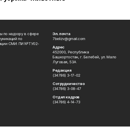
 по надзору в сфере
Эл. почта
уникаций по
7belizv@gmail.com
рации СМИ: ПИ №ТУ02-
Адрес
452000, Республика
Башкортостан, г. Белебей, ул. Мало
Луговая, 53А
Редакция
(34786) 3-17-02
Сотрудничество
(34786) 3-08-47
Отдел кадров
(34786) 4-14-73