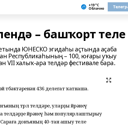
+19 °С
Телегр
Облачно
лендә – башҡорт теле
тетында ЮНЕСКО эгидаһы аҫтында аҫаба
ан Республикаһының – 100, юғары уҡыу
 VII халыҡ-ара телдәр фестивале бара.
әй төбәктәренән 436 делегат ҡатнаша.
ъяның төрлө телдәре, уларҙы өйрәнеү
а телдәрҙе өйрәнеү һәм популярлаштырыу
Сараға донъяның 40-тан ашыу теле