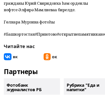
гражданы Юрий Свиридовҡа һәм орденлы
нефтсе Әлфирә Мәмлиеваға бирелде.
Гөлнара Мурзина фотоһы
#Башкортостан#Приютово#открытиепамятникане
Читайте нас
Партнеры
Фотобанк
Рубрика "Еда и
журналистов РБ
напитки"