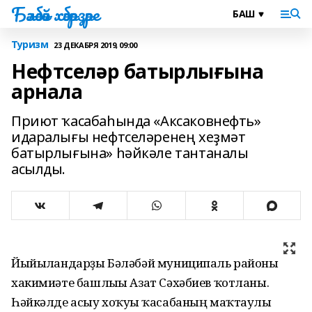
Бәләбәй хәбәрҙәре
Туризм
23 ДЕКАБРЯ 2019, 09:00
Нефтселәр батырлығына
арнала
Приют ҡасабаһында «Аксаковнефть»
идаралығы нефтселәренең хеҙмәт
батырлығына» һәйкәле тантаналы
асылды.
Йыйылғандарҙы Бәләбәй муниципаль районы
хакимиәте башлығы Азат Сәхәбиев ҡотланы.
Һәйкәлде асыу хоҡуғы ҡасабаның маҡтаулы