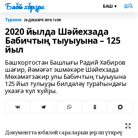
Бәләбәй хәбәрҙәре
Туризм
26 ДЕКАБРЯ 2019, 12:00
2020 йылда Шәйехзада
Бабичтың тыуыуына – 125
йыл
Башҡортостан Башлығы Радий Хәбиров
шағир, йәмәғәт эшмәкәре Шәйехзада
Мөхәмәтзакир улы Бабичтың тыуыуына
125 йыл тулыуҙы билдәләү тураһындағы
указға ҡул ҡуйҙы.
Документта юбилей сараларын әҙерләп үткәреү