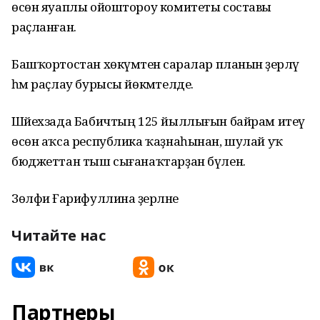
өсөн яуаплы ойоштороу комитеты составы
раҫланған.
Башҡортостан хөкүмәтенә саралар планын әҙерләү
һәм раҫлау бурысы йөкмәтелде.
Шәйехзада Бабичтың 125 йыллығын байрам итеү
өсөн аҡса республика ҡаҙнаһынан, шулай уҡ
бюджеттан тыш сығанаҡтарҙан бүленә.
Зөлфиә Ғарифуллина әҙерләне
Читайте нас
Партнеры