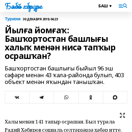
Бәләбәй хәбәрҙәре
Туризм
30 ДЕКАБРЯ 2019, 06:23
Йылға йомғаҡ:
Башҡортостан башлығы
халыҡ менән нисә тапҡыр
осрашҡан?
Башҡортостан башлығы быйыл 96 эш
сәфәре менән 43 ҡала-районда булып, 403
объект менән яҡындан танышҡан.
Халыҡ менән 141 тапҡыр осрашҡан. Был турала
Радий Хәбиров социаль селтәрҙәрҙә хәбәр итте.