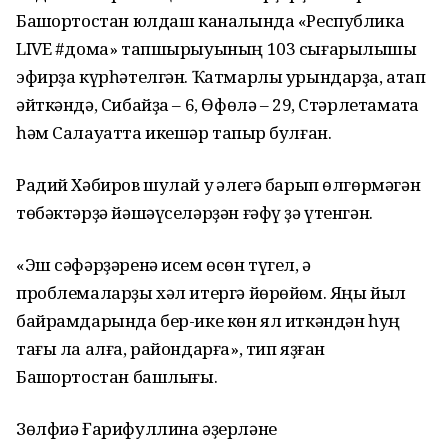
Башҡортостан юлдаш каналында «Республика
LIVE #дома» тапшырыуының 103 сығарылышы
эфирҙа күрһәтелгән. Ҡатмарлы урындарҙа, атап
әйткәндә, Сибайҙа – 6, Өфөлә – 29, Стәрлетамаҡта
һәм Салауатта икешәр тапҡыр булған.
Радий Хәбиров шулай уҡ әлегә барып өлгөрмәгән
төбәктәрҙә йәшәүселәрҙән ғәфү ҙә үтенгән.
«Эш сәфәрҙәренә исем өсөн түгел, ә
проблемаларҙы хәл итергә йөрөйөм. Яңы йыл
байрамдарында бер-ике көн ял иткәндән һуң
тағы ла алға, райондарға», тип яҙған
Башҡортостан башлығы.
Зөлфиә Ғарифуллина әҙерләне