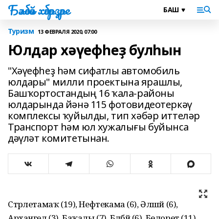
Бәләбәй хәбәрҙәре
Туризм
13 ФЕВРАЛЯ 2020, 07:00
Юлдар хәүефһеҙ булһын
"Хәүефһеҙ һәм сифатлы автомобиль
юлдары" милли проектына ярашлы,
Башҡортостандың 16 ҡала-районы
юлдарында йәнә 115 фотовидеотеркәү
комплексы ҡуйылды, тип хәбәр иттеләр
Транспорт һәм юл хужалығы буйынса
дәүләт комитетынан.
Стәрлетамаҡ (19), Нефтекама (6), Әлшәй (6),
Архангел (3), Баҡалы (7), Бәләбәй (6), Белорет (11),