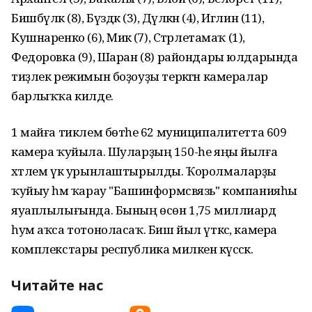
Бишбүләк (8), Бүздәк (3), Дәүләкән (4), Иглин (11),
Кушнаренко (6), Миәкә (7), Стәрлетамаҡ (1),
Федоровка (9), Шаран (8) райондары юлдарында
тиҙлек режимын боҙоуҙы теркәгән камералар
барлыҡҡа килде.
1 майға тиклем бөтәһе 62 муниципалитетта 609
камера ҡуйыла. Шуларҙың 150-һе яңы йылға
хәтлем үк урынлаштырылды. Ҡоролмаларҙы
ҡуйыу һәм ҡарау "Башинформсвязь" компанияһы
яуаплылығында. Бының өсөн 1,75 миллиард
һум аҡса тотоноласаҡ. Биш йыл үткәс, камера
комплекстары республика милкенә күсәсәк.
Читайте нас