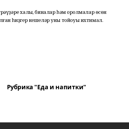
рәүҙәре халыҡ, биналар һәм ҡоролмалар өсөн
улған һиҙгер кешеләр уны тойоуы ихтимал.
Рубрика "Еда и напитки"