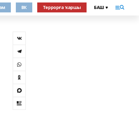
ам
ВК
Террорға ҡаршы