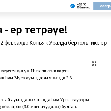
+20 °С
Телегр
Облачно
- ер тетрәүе!
12 февралдә Көньяҡ Уралда бер юлы ике ер
 күҙәтелгән ул. Интерактив карта
ош һәм Муса ауылдары янында 2.8
аҡатай ауылдары янында һәм Урал тауҙары
ҙ көслөрөк (3.0 магнитудалы) булған.