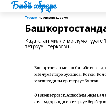
Бәләбәй хәбәрҙәре
Туризм
17 ФЕВРАЛЯ 2020, 07:04
Башҡортостанда 
Ҡаҙағстан милли мәғлүмәт үҙәге 
тетрәүен теркәгән.
Башҡортостан менән Силәбе сигендә
мәғлүмәттәре буйынса, Ҡотой, Ҡол
магнитудалы ер тетрәүе булған.
Ә Нязепетровск, Ашай һәм Яңы Бал
ҡатламдарында ер тетрәүе бер бер а