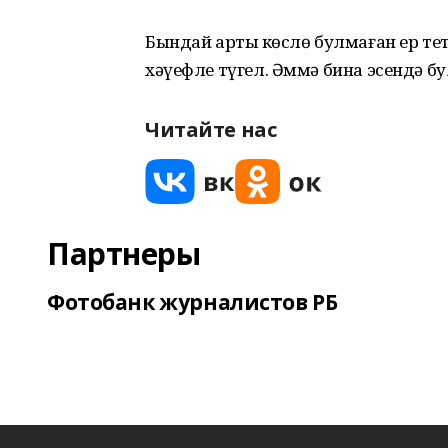
Бындай артыҡ көслө булмаған ер тет
хәүефле түгел. Әммә бина эсендә б
Читайте нас
Партнеры
Фотобанк журналистов РБ