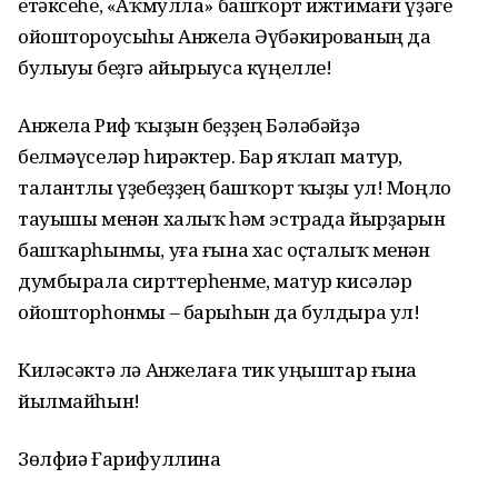
етәксеһе, «Аҡмулла» башҡорт ижтимағи үҙәге
ойоштороусыһы Анжела Әүбәкированың да
булыуы беҙгә айырыуса күңелле!
Анжела Риф ҡыҙын беҙҙең Бәләбәйҙә
белмәүселәр һирәктер. Бар яҡлап матур,
талантлы үҙебеҙҙең башҡорт ҡыҙы ул! Моңло
тауышы менән халыҡ һәм эстрада йырҙарын
башҡарһынмы, уға ғына хас оҫталыҡ менән
думбырала сирттерһенме, матур кисәләр
ойошторһонмы – барыһын да булдыра ул!
Киләсәктә лә Анжелаға тик уңыштар ғына
йылмайһын!
Зөлфиә Ғарифуллина