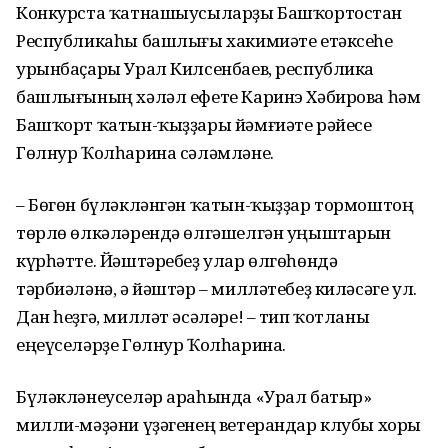
Конкурста ҡатнашыусыларҙы Башҡортостан
Республикаһы башлығы хакимиәте етәксеһе
урынбаҫары Урал Килсенбаев, республика
башлығының хәләл ефете Каринэ Хәбирова һәм
Башҡорт ҡатын-ҡыҙҙары йәмғиәте рәйесе
Гөлнур Ҡолһарина сәләмләне.
– Бөгөн бүләкләнгән ҡатын-ҡыҙҙар тормоштоң
төрлө өлкәләрендә өлгәшелгән уңыштарын
күрһәтте. Йәштәребеҙ улар өлгөһөндә
тәрбиәләнә, ә йәштәр – милләтебеҙ киләсәге ул.
Дан һеҙгә, милләт әсәләре! – тип ҡотланы
еңеүселәрҙе Гөлнур Ҡолһарина.
Бүләкләнеуселәр араһында «Урал батыр»
милли-мәҙәни үҙәгенең ветерандар клубы хоры