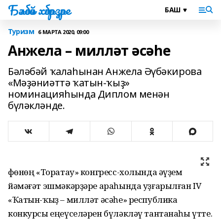
Бәләбәй хәбәрҙәре
Туризм
6 МАРТА 2020, 09:00
Анжела – милләт әсәһе
Бәләбәй ҡалаһынан Анжела Әүбәкирова
«Мәҙәниәттә ҡатын-ҡыҙ»
номинацияһында Диплом менән
бүләкләнде.
Өфөнөң «Торатау» конгресс-холында әүҙем
йәмәғәт эшмәкәрҙәре араһында уҙғарылған IV
«Ҡатын-ҡыҙ – милләт әсәһе» республика
конкурсы еңеүселәрен бүләкләү тантанаһы үтте.