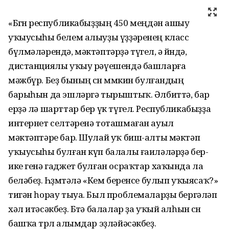
«Бөгөн республикабыҙҙың 450 меңдән ашыу
уҡыусыһы белем алыуҙы үҙҙәренең класс
бүлмәләрендә, мәктәптәрҙә түгел, ә өйөндә,
дистанциялы уҡыу рәүешендә башларға
мәжбүр. Беҙ бының өсөн мөмкин булғандың
барыһын да эшләргә тырыштыҡ. Әлбиттә, бар
ерҙә лә шарттар бер үк түгел. Республикабыҙҙа
интернет селтәренә тоташмаған ауыл
мәктәптәре бар. Шулай уҡ биш-алты мәктәп
уҡыусыһы булған күп балалы ғаиләләрҙә бер-
ике генә гаджет булған осраҡтар хаҡында ла
беләбеҙ. Һөҙөмтәлә «Кем беренсе булып уҡыясаҡ?»
тигән һорау тыуа. Был проблемаларҙы бергәләп
хәл итәсәкбеҙ. Бөтә балалар ҙа уҡый алһын өсөн
башҡа төрлө алымдар эҙләйәсәкбеҙ.