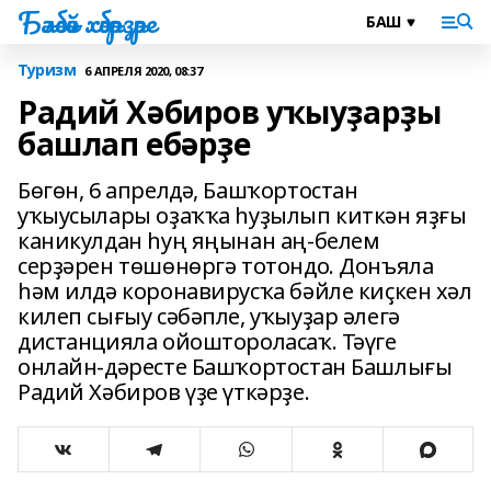
Бәләбәй хәбәрҙәре
Туризм
6 АПРЕЛЯ 2020, 08:37
Радий Хәбиров уҡыуҙарҙы
башлап ебәрҙе
Бөгөн, 6 апрелдә, Башҡортостан
уҡыусылары оҙаҡҡа һуҙылып киткән яҙғы
каникулдан һуң яңынан аң-белем
серҙәрен төшөнөргә тотондо. Донъяла
һәм илдә коронавирусҡа бәйле киҫкен хәл
килеп сығыу сәбәпле, уҡыуҙар әлегә
дистанцияла ойоштороласаҡ. Тәүге
онлайн-дәресте Башҡортостан Башлығы
Радий Хәбиров үҙе үткәрҙе.