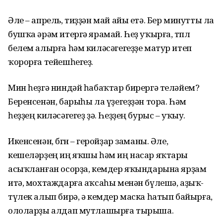
Әле – апрель, тиҙҙән май айы етә. Бер минутты ла
бушҡа әрәм итергә ярамай. Һеҙ уҡырға, төплө
белем алырға һәм киләсәгегеҙҙе матур итеп
ҡорорға тейешһегеҙ.
Мин һеҙгә ниндәй һабаҡтар бирергә теләйем?
Беренсенән, барыһы ла үҙегеҙҙән тора. Һәм
һеҙҙең киләсәгегеҙ ҙә. Һеҙҙең бурыс – уҡыу.
Икенсенән, бөгөн – геройҙар заманы. Әле,
кешеләрҙең иң яҡшы һәм иң насар яҡтары
асыҡланған осорҙа, кемдер яҡындарына ярҙам
итә, мохтаждарға аҡсаһы менән бүлешә, аҙыҡ-
түлек алып бирә, ә кемдер маска һатып байырға,
ололарҙы алдап мутлашырға тырыша.