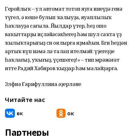
Геройлыҡ – ул автомат тотоп яуға инеүҙә генә
түгел, ә кеше булып ҡалыуҙа, яуаплылыҡ
һаҡлауҙа сағыла. Йылдар үтер, һеҙ ошо
ваҡыттарҙы иҫләйәсәкһегеҙ һәм шул саҡта үҙ
ҡылыҡтарығыҙ өсөн оялырға яҙмаһын. Бөгөн һеҙҙән
артыҡ күп нәмә лә талап ителмәй: үҙегеҙҙе
һаҡлағыҙ, уҡығыҙ, үҫешегеҙ!» – тип мөрәжәғәт
итте Радий Хәбиров ҡыҙҙар һәм малайҙарға.
Зөлфиә Ғарифуллина әҙерләне
Читайте нас
Партнеры