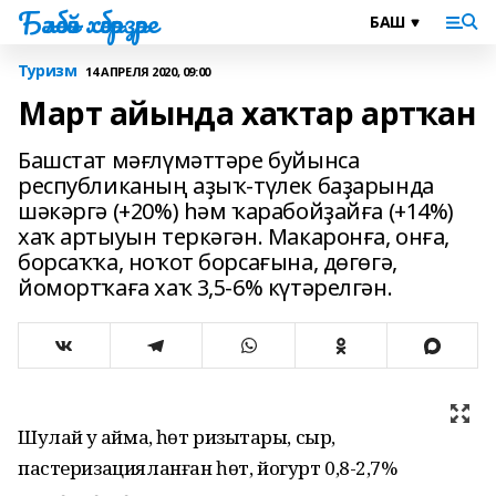
Бәләбәй хәбәрҙәре
Туризм
14 АПРЕЛЯ 2020, 09:00
Март айында хаҡтар артҡан
Башстат мәғлүмәттәре буйынса
республиканың аҙыҡ-түлек баҙарында
шәкәргә (+20%) һәм ҡарабойҙайға (+14%)
хаҡ артыуын теркәгән. Макаронға, онға,
борсаҡҡа, ноҡот борсағына, дөгөгә,
йомортҡаға хаҡ 3,5-6% күтәрелгән.
Шулай уҡ ҡаймаҡ, һөт ризыҡтары, сыр,
пастеризацияланған һөт, йогурт 0,8-2,7%