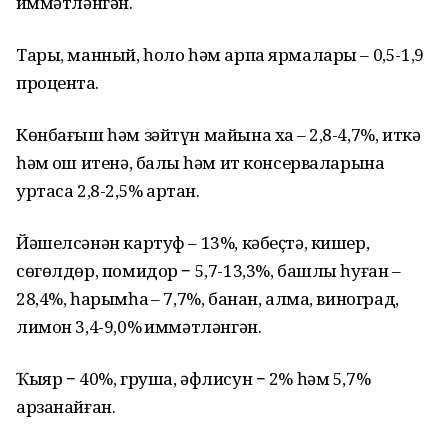
ҡиммәтләнгән.
Тары, манный, һоло һәм арпа ярмалары – 0,5-1,9
процентҡа.
Көнбағыш һәм зәйтүн майына хаҡ – 2,8-4,7%, иткә
һәм ҡош итенә, балыҡ һәм ит консерваларына
уртаса 2,8-2,5% артҡан.
Йәшелсәнән картуф – 13%, кәбеҫтә, кишер,
сөгөлдөр, помидор − 5,7-13,3%, башлы һуған –
28,4%, һарымһаҡ – 7,7%, банан, алма, виноград,
лимон 3,4-9,0% ҡиммәтләнгән.
Ҡыяр − 40%, груша, әфлисун − 2% һәм 5,7%
арзанайған.