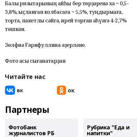
Балыҡ ризыҡтарының ҡайһы бер төрҙәренә хаҡ − 0,5-
3,8%, ыҫланған колбасаға − 5,5%, туңдырмаға,
тортҡа, пакетлы сәйгә, ирей торған ҡәһүәгә 4-2,7%
төшкән.
Зөлфиә Ғарифуллина әҙерләне.
Фото асыҡ сығанаҡтарҙан
Читайте нас
Партнеры
Фотобанк
Рубрика "Еда и
журналистов РБ
напитки"