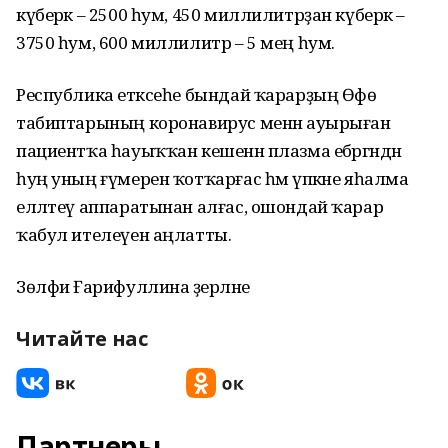
күберәк – 2500 һум, 450 миллилитрҙан күберәк –
3750 һум, 600 миллилитр – 5 мең һум.
Республика етәксеһе бындай ҡарарҙың Өфө
табиптарының коронавирус менән ауырыған
пациентҡа һауыҡҡан кешенән плазма ебәргәндән
һуң уның ғүмерен ҡотҡарғас һәм үпкәне яһалма
елләтеү аппаратынан алғас, ошондай ҡарар
ҡабул ителеүен аңлатты.
Зөлфиә Ғарифуллина әҙерләне
Читайте нас
Партнеры