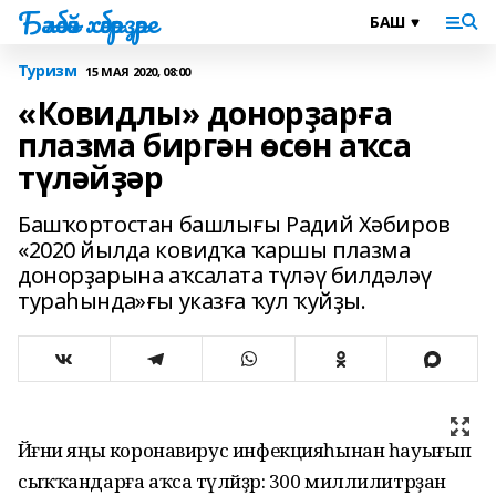
Бәләбәй хәбәрҙәре
Туризм
15 МАЯ 2020, 08:00
«Ковидлы» донорҙарға
плазма биргән өсөн аҡса
түләйҙәр
Башҡортостан башлығы Радий Хәбиров
«2020 йылда ковидҡа ҡаршы плазма
донорҙарына аҡсалата түләү билдәләү
тураһында»ғы указға ҡул ҡуйҙы.
Йәғни яңы коронавирус инфекцияһынан һауығып
сыҡҡандарға аҡса түләйҙәр: 300 миллилитрҙан