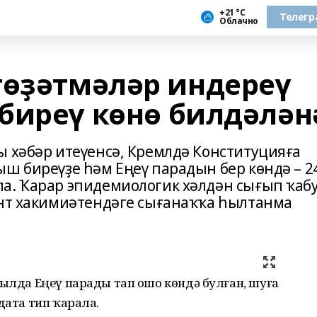
+21 °С
Телегр
Облачно
төҙәтмәләр индереү
биреү көнө билдәлән
ы хәбәр итеүенсә, Кремлдә Конституцияға
ыш биреүҙе һәм Еңеү парадын бер көндә – 2
а. Ҡарар эпидемиологик хәлдән сығып ҡаб
ент хакимиәтендәге сығанаҡҡа һылтанма
йылда Еңеү парады тап ошо көндә булған, шуға
дата тип ҡарала.