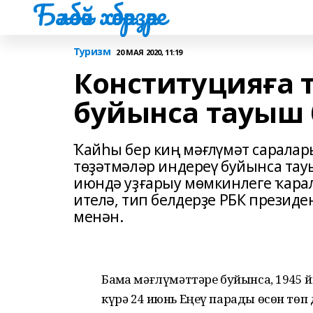
Бәләбәй хәбәрҙәре
Туризм
20 МАЯ 2020, 11:19
Конституцияға 
буйынса тауыш 
Ҡайһы бер киң мәғлүмәт саралар
төҙәтмәләр индереү буйынса тау
июндә уҙғарыу мөмкинлеге ҡарал
ителә, тип белдерҙе РБК презид
менән.
Баҫма мәғлүмәттәре буйынса, 1945 
күрә 24 июнь Еңеү парады өсөн төп 