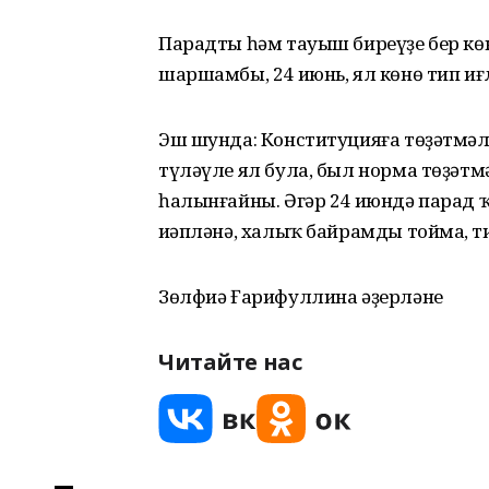
Парадты һәм тауыш биреүҙе бер кө
шаршамбы, 24 июнь, ял көнө тип иғл
Эш шунда: Конституцияға төҙәтмәл
түләүле ял була, был норма төҙәтм
һалынғайны. Әгәр 24 июндә парад 
иҫәпләнә, халыҡ байрамды тоймаҫ, т
Зөлфиә Ғарифуллина әҙерләне
Читайте нас