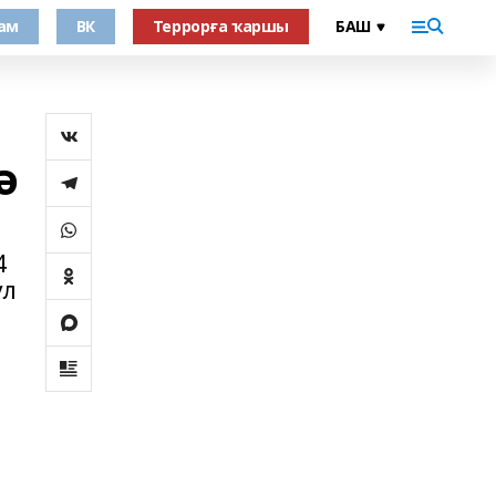
ам
ВК
Террорға ҡаршы
ә
4
ул