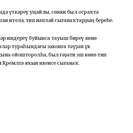
ндә үткәреү уңайлы, сөнки был осраҡта
ан ителә, тип иҫәпләй сығанаҡтарҙың береһе.
әр индереү буйынса тауыш биреү көнө
әләр тураһындағы законға тәүҙән үк
ҡына ойошторолһа, был ғәҙәти эш көнө тип
и Кремлгә яҡын икенсе сығанаҡ.