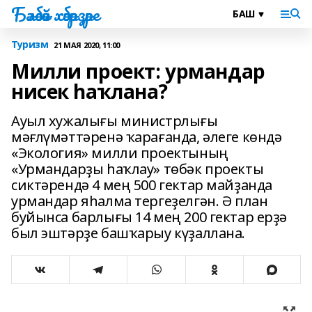
Бәләбәй хәбәрҙәре
Туризм
21 МАЯ 2020, 11:00
Милли проект: урмандар
нисек һаҡлана?
Ауыл хужалығы министрлығы
мәғлүмәттәренә ҡарағанда, әлеге көндә
«Экология» милли проектының
«Урмандарҙы һаҡлау» төбәк проекты
сиктәрендә 4 мең 500 гектар майҙанда
урмандар яһалма тергеҙелгән. Ә план
буйынса барлығы 14 мең 200 гектар ерҙә
был эштәрҙе башҡарыу күҙаллана.