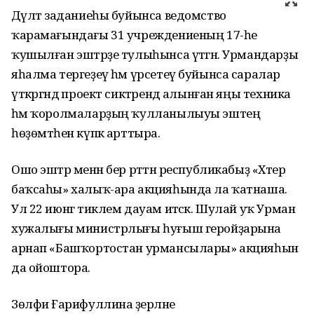
Дәүләт заданиеһы буйынса ведомство
ҡарамағындағы 31 учреждениеның 17-һе
ҡушылған эштәрҙе тулыһынса үтәгән. Урмандарҙы
яһалма тергеҙеү һәм үрсетеү буйынса саралар
үткәргәндә проект сиктәрендә алынған яңы техника
һәм ҡоролмаларҙың ҡулланылыуы эштең
һөҙөмтәһен күпкә арттыра.
Ошо эштәр менән бер рәттән республикабыҙ «Хәтер
баҡсаһы» халыҡ-ара акцияһында ла ҡатнаша.
Ул 22 июнгә тиклем дауам итәсәк. Шулай уҡ Урман
хужалығы министрлығы һуғыш геройҙарына
арнап «Башҡортостан урмансылары» акцияһын
да ойоштора.
Зөлфиә Ғарифуллина әҙерләне