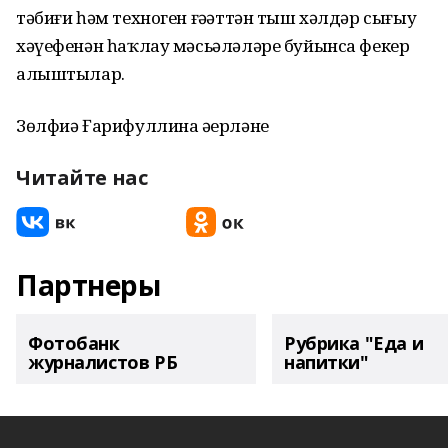
тәбиғи һәм техноген ғәҙәттән тыш хәлдәр сығыу
хәүефенән һаҡлау мәсьәләләре буйынса фекер
алыштылар.
Зөлфиә Ғарифуллина әҙерләне
Читайте нас
Партнеры
Фотобанк
Рубрика "Еда и
журналистов РБ
напитки"