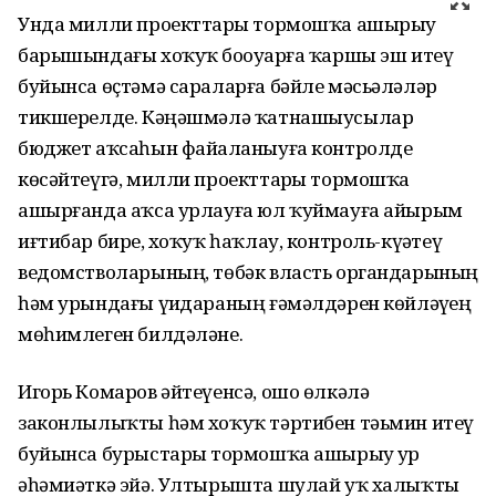
Унда милли проекттарҙы тормошҡа ашырыу
барышындағы хоҡуҡ боҙоуҙарға ҡаршы эш итеү
буйынса өҫтәмә сараларға бәйле мәсьәләләр
тикшерелде. Кәңәшмәлә ҡатнашыусылар
бюджет аҡсаһын файҙаланыуға контролде
көсәйтеүгә, милли проекттарҙы тормошҡа
ашырғанда аҡса урлауға юл ҡуймауға айырым
иғтибар бирҙе, хоҡуҡ һаҡлау, контроль-күҙәтеү
ведомстволарының, төбәк власть органдарының
һәм урындағы үҙидараның ғәмәлдәрен көйләүҙең
мөһимлеген билдәләне.
Игорь Комаров әйтеүенсә, ошо өлкәлә
законлылыҡты һәм хоҡуҡ тәртибен тәьмин итеү
буйынса бурыстарҙы тормошҡа ашырыу ҙур
әһәмиәткә эйә. Ултырышта шулай уҡ халыҡты