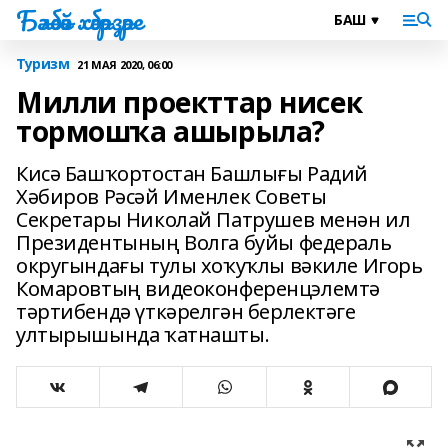
Бәләбәй хәбәрҙәре
Туризм
21 МАЯ 2020, 06:00
Милли проекттар нисек
тормошҡа ашырыла?
Кисә Башҡортостан Башлығы Радий
Хәбиров Рәсәй Именлек Советы
Секретары Николай Патрушев менән ил
Президентының Волга буйы федераль
округындағы тулы хоҡуҡлы вәкиле Игорь
Комаровтың видеоконференцэлемтә
тәртибендә үткәрелгән берлектәге
ултырышында ҡатнашты.