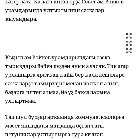
хәтерләтә. Ҡалаға ингән ерҙә Совет һәм Войков
урамдарында ултыртылған сәскәләр
ҡыуандыра.
Ҡыҙыл һәм Войков урамдарындағы сәскә
тырыздары йәйен күҙҙең яуын аласаҡ. Тик әгәр
урлашырға яратҡан ҡайһы бер ҡала кешеләре
сәскәләрҙе тамырҙары менән йолҡоп алып,
баҙарға илтеп һатмаһа, йә үҙ баҡсаларына
ултыртмаһа.
Тап шул бурҙар арҡаһында коммуналсыларға
мәсет янындағы майҙанда өҫтәп тағы
петуниялар ултыртырға тура килгән.