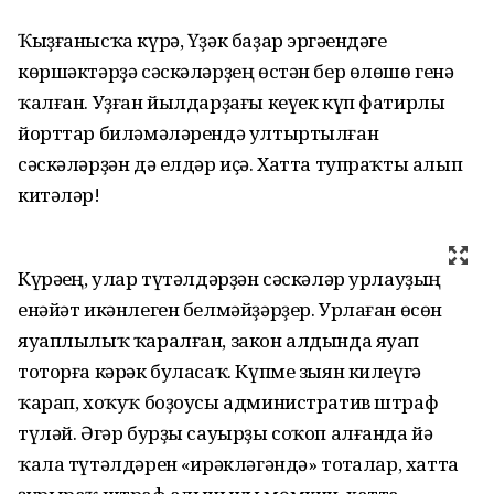
Ҡыҙғанысҡа күрә, Үҙәк баҙар эргәһендәге
көршәктәрҙә сәскәләрҙең өстән бер өлөшө генә
ҡалған. Уҙған йылдарҙағы кеүек күп фатирлы
йорттар биләмәләрендә ултыртылған
сәскәләрҙән дә елдәр иҫә. Хатта тупраҡты алып
китәләр!
Күрәһең, улар түтәлдәрҙән сәскәләр урлауҙың
енәйәт икәнлеген белмәйҙәрҙер. Урлаған өсөн
яуаплылыҡ ҡаралған, закон алдында яуап
тоторға кәрәк буласаҡ. Күпме зыян килеүгә
ҡарап, хоҡуҡ боҙоусы административ штраф
түләй. Әгәр бурҙы сауырҙы соҡоп алғанда йә
ҡала түтәлдәрен «һирәкләгәндә» тотһалар, хатта