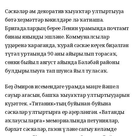
Сәскәләр һәм декоратив ҡыуаҡтар ултыртыуҙа
бөтә хеҙмәттәр вәкилдәре лә ҡатнаша.
Бригадаларҙың береһе Ленин урамында почтамт
бинаһы янынды эшләне. Коммуналсылар
һүҙҙәренә ҡарағанда, ҡурай сәскәһе кеүек биҙәлгән
түтәл уртаһында 90 һаны айырылып торасаҡ,
сөнки быйыл август айында Бәләбәй районы
булдырылыуға тап шунса йыл туласаҡ.
Беҙ Әмиров исемендәге урамда мәңге йәшел
сауыр ағасын, башҡа ҡыуаҡтар ултыртыуҙарын
күҙәттек. «Титаник»тың буйынан-буйына
сәскәләр ултыртырға ер әҙерләнгән. «Ватанды
һаҡлаусыларға» мемориалында петуниялар,
бәрхәт сәскәләр, газон үләне сағыу келәмде