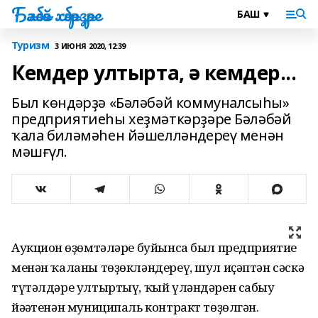
Бәләбәй хәбәрҙәре
Туризм
3 ИЮНЯ 2020, 12:39
Кемдер ултырта, ә кемдер...
Был көндәрҙә «Бәләбәй коммуналсыһы»
предприятиеһы хеҙмәткәрҙәре Бәләбәй
ҡала биләмәһен йәшелләндереү менән
мәшғүл.
Аукцион һөҙөмтәләре буйынса был предприятие
менән ҡаланы төҙөкләндереү, шул иҫәптән сәскә
түтәлдәре ултыртыү, ҡый үләндәрен сабыу
йәһәтенән муниципаль контракт төҙөлгән.