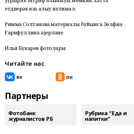
ҙурыраҡ штраф һалыныуы мөмкин, хатта
етдиерәк яза алыу ихтимал.
Римма Солтанова материалы буйынса Зөлфиә
Ғарифуллина әҙерләне.
Илья Букарев фотолары
Читайте нас
Партнеры
Фотобанк
Рубрика "Еда и
журналистов РБ
напитки"