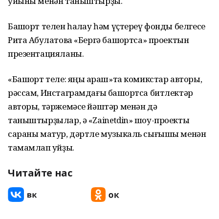
уйыны менән таныштырҙы.
Башҡорт телен һаҡлау һәм үҫтереү фонды белгесе
Рита Аҡбулатова «Бергә башҡортса» проектын
презентацияланы.
«Башҡорт теле: яңы ҡараш»та комикстар авторы,
рәссам, Инстаграмдағы башҡортса битлектәр
авторы, тәржемәсе йәштәр менән дә
таныштырҙылар, ә «Zainetdin» шоу-проекты
сараны матур, дәртле музыкаль сығышы менән
тамамлап ҡуйҙы.
Читайте нас