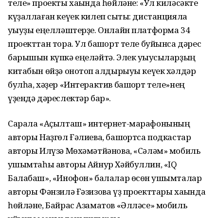
теле» проекты хаҡында һөйләне: «Ул киләсәкте
күҙаллаған кеүек килеп сыҡты: дистанцияла
уҡыуҙы еңелләштерҙе. Онлайн платформа 34
проекттан тора. Ул башҡорт теле буйынса дәрес
барышын күпкә еңеләйтә. Элек уҡыусыларҙың
китабын өйҙә онотоп ҡалдырыуы кеүек хәлдәр
булһа, хәҙер «Интерактив башҡорт теле»нең
үҙендә дәреслектәр бар».
Сарала «Аҫылташ» интернет-марафонының
авторы Наҙгөл Ғәлиева, башҡортса подкастар
авторы Илүзә Мөхәмәтйәнова, «Сәләм» мобиль
ҡушымтаһы авторы Айнур Хәйбуллин, «IQ
Балабаш», «Инофон» балалар өсөн ҡушымталар
авторы Фәнзилә Ғәзизова үҙ проекттары хаҡында
һөйләне, Байрас Азаматов «Әлләсе» мобиль