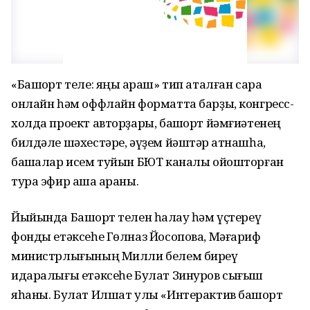
«Башҡорт теле: яңы ҡараш» тип аталған сара
онлайн һәм оффлайн форматта барҙы, конгресс-
холда проект авторҙары, башҡорт йәмғиәтенең
билдәле шәхестәре, әүҙем йәштәр ҡатнашһа,
башҡалар исем туйын БЮТ каналы ойошторған
тура эфир аша ҡараны.
Йыйында Башҡорт телен һаҡлау һәм үҫтереү
фонды етәксеһе Гөлназ Йосопова, Мәғариф
министрлығының Милли белем биреү
идаралығы етәксеһе Булат Зинуров сығыш
яһаны. Булат Илшат улы «Интерактив башҡорт