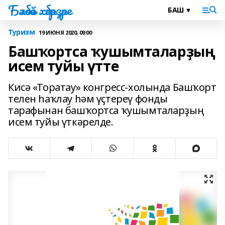
Бәләбәй хәбәрҙәре
Туризм
19 ИЮНЯ 2020, 09:00
Башҡортса ҡушымталарҙың
исем туйы үтте
Кисә «Торатау» конгресс-холында Башҡорт
телен һаҡлау һәм үҫтереү фонды
тарафынан башҡортса ҡушымталарҙың
исем туйы үткәрелде.