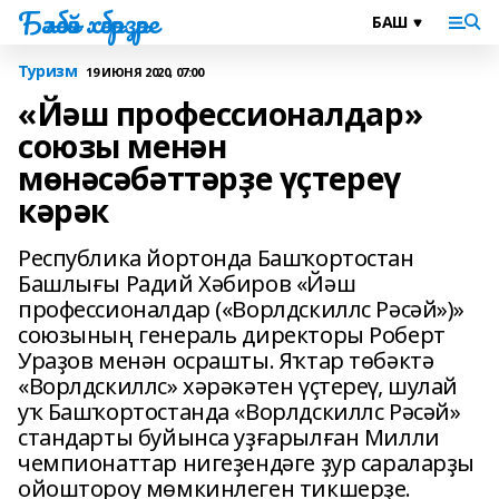
Бәләбәй хәбәрҙәре
Туризм
19 ИЮНЯ 2020, 07:00
«Йәш профессионалдар»
союзы менән
мөнәсәбәттәрҙе үҫтереү
кәрәк
Республика йортонда Башҡортостан
Башлығы Радий Хәбиров «Йәш
профессионалдар («Ворлдскиллс Рәсәй»)»
союзының генераль директоры Роберт
Ураҙов менән осрашты. Яҡтар төбәктә
«Ворлдскиллс» хәрәкәтен үҫтереү, шулай
уҡ Башҡортостанда «Ворлдскиллс Рәсәй»
стандарты буйынса уҙғарылған Милли
чемпионаттар нигеҙендәге ҙур сараларҙы
ойоштороу мөмкинлеген тикшерҙе.