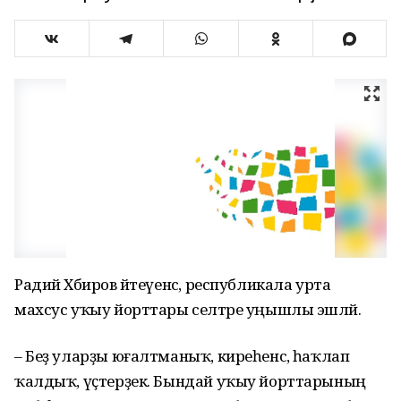
Радий Хәбиров әйтеүенсә, республикала урта
махсус уҡыу йорттары селтәре уңышлы эшләй.
– Беҙ уларҙы юғалтманыҡ, киреһенсә, һаҡлап
ҡалдыҡ, үҫтерҙек. Бындай уҡыу йорттарының