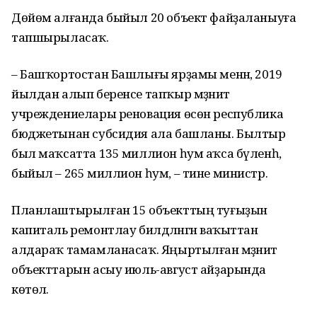
Дөйөм алғанда быйыл 20 объект файҙаланыуға
тапшырыласаҡ.
– Башҡортостан Башлығы ярҙамы менән, 2019
йылдан алып беренсе тапҡыр мәҙәниәт
учреждениелары реновация өсөн республика
бюджетынан субсидия ала башланы. Былтыр
был маҡсатта 135 миллион һум аҡса бүленһә,
быйыл – 265 миллион һум, – тине министр.
Планлаштырылған 15 объекттың туғыҙын
капиталь ремонтлау билдәләнгән ваҡыттан
алдараҡ тамамланасаҡ. Яңыртылған мәҙәниәт
объекттарын асыу июль-август айҙарында
көтөлә.