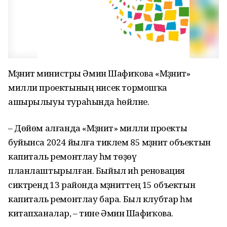
Мәҙәниәт министры Әминә Шафиҡова «Мәҙәниәт»
милли проектының нисек тормошҡа
ашырылыуы тураһында һөйләне.
– Дөйөм алғанда «Мәҙәниәт» милли проекты
буйынса 2024 йылға тиклем 85 мәҙәниәт объектын
капиталь ремонтлау һәм төҙөү
планлаштырылған. Быйыл иһә реновация
сиктәрендә 13 районда мәҙәниәттең 15 объектын
капиталь ремонтлау бара. Был клубтар һәм
китапханалар, – тине Әминә Шафиҡова.