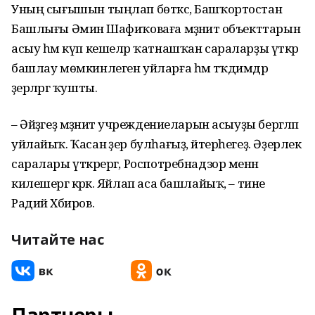
Уның сығышын тыңлап бөткәс, Башҡортостан
Башлығы Әминә Шафиҡоваға мәҙәниәт объекттарын
асыу һәм күп кешеләр ҡатнашҡан сараларҙы үткәрә
башлау мөмкинлеген уйларға һәм тәҡдимдәр
әҙерләргә ҡушты.
– Әйҙәгеҙ мәҙәниәт учреждениеларын асыуҙы бергәләп
уйлайыҡ. Ҡасан әҙер булһағыҙ, әйтерһегеҙ. Әҙерлек
саралары үткәрергә, Роспотребнадзор менән
килешергә кәрәк. Яйлап аса башлайыҡ, – тине
Радий Хәбиров.
Читайте нас