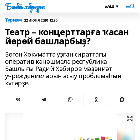
Бәләбәй хәбәрҙәре
Туризм
22 ИЮНЯ 2020, 12:20
Театр – концерттарға ҡасан
йөрөй башларбыҙ?
Бөгөн Хөкүмәттә уҙған сираттағы
оператив кәңәшмәлә республика
Башлығы Радий Хәбиров мәҙәниәт
учреждениеларын асыу проблемаһын
күтәрҙе.