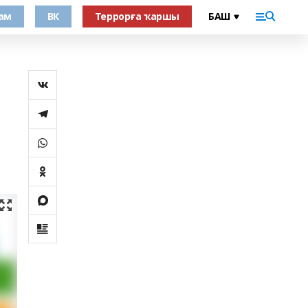
ам
ВК
Террорға ҡаршы