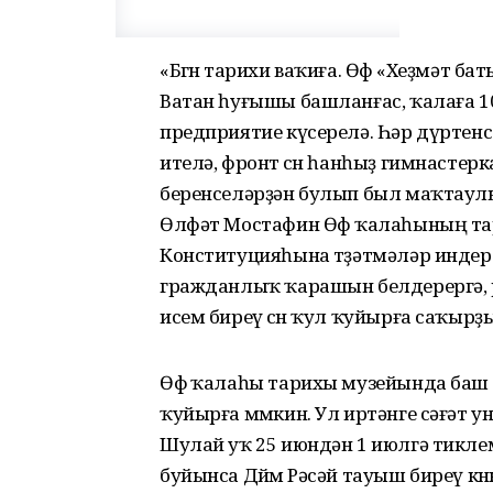
«Бөгөн тарихи ваҡиға. Өфө «Хеҙмәт 
Ватан һуғышы башланғас, ҡалаға 1
предприятие күсерелә. Һәр дүртенс
ителә, фронт өсөн һанһыҙ гимнастер
беренселәрҙән булып был маҡтаулы
Өлфәт Мостафин Өфө ҡалаһының та
Конституцияһына төҙәтмәләр индер
гражданлыҡ ҡарашын белдерергә,
исем биреү өсөн ҡул ҡуйырға саҡырҙы
Өфө ҡалаһы тарихы музейында баш 
ҡуйырға мөмкин. Ул иртәнге сәғәт у
Шулай уҡ 25 июндән 1 июлгә тикле
буйынса Дөйөм Рәсәй тауыш биреү кө