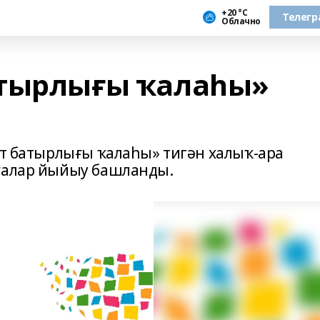
+20 °С
Телегр
Облачно
атырлығы ҡалаһы»
әт батырлығы ҡалаһы» тигән халыҡ-ара
мғалар йыйыу башланды.