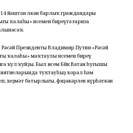
14 йәштән өлкән барлыҡ граждандары
ығы ҡалаһы» исемен биреүгә ғариза
алынасаҡ.
 Рәсәй Президенты Владимир Путин «Рәсәй
ғы ҡалаһы» маҡтаулы исемен биреү
ға ҡул ҡуйҙы. Был исем Бөйөк Ватан һуғышы
риятиеларында туҡтауһыҙ ҡорал һәм
п, хеҙмәт батырлығы, фиҙакәрлек күрһәткән