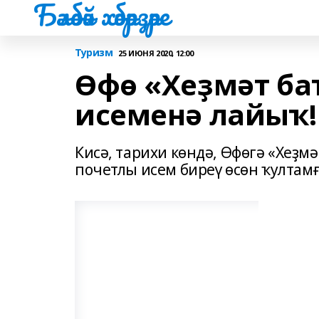
Бәләбәй хәбәрҙәре
Туризм
25 ИЮНЯ 2020, 12:00
Өфө «Хеҙмәт б
исеменә лайыҡ!
Кисә, тарихи көндә, Өфөгә «Хеҙм
почетлы исем биреү өсөн ҡулта