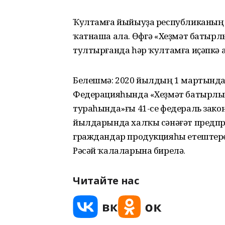
Ҡултамға йыйыуҙа республиканың 
ҡатнаша ала. Өфөгә «Хеҙмәт батырл
тултырғанда һәр ҡултамға иҫәпкә 
Белешмә: 2020 йылдың 1 мартында
Федерацияһында «Хеҙмәт батырлы
тураһында»ғы 41-се федераль закон
йылдарында халҡы сәнәғәт предп
граждандар продукцияһы етештере
Рәсәй ҡалаларына бирелә.
Читайте нас