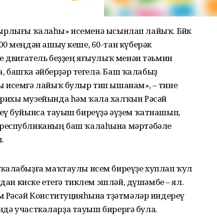
батырлығы ҡалаһы» исеменә ысынлап лайыҡ. Бөйөк
00 меңдән ашыу кеше, 60-тан күберәк
е двигатель беҙҙең яғыулыҡ менән тәьмин
ка, башҡа әйберҙәр тегелә. Баш ҡалабыҙ
 исемгә лайыҡ булыр тип ышанам», – тине
рихы музейында һәм ҡала халҡын Рәсәй
еү буйынса тауыш биреүҙә әүҙем ҡатнашып,
 республиканың баш ҡалаһына мәртәбәле
.
ҡалабыҙға маҡтаулы исем биреүҙе хуплап ҡул
ндан киске етегә тиклем эшләй, дүшәмбе – ял.
м Рәсәй Конституцияһына төҙәтмәләр индереү
нөндә участкаларҙа тауыш бирергә була.