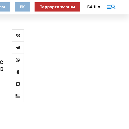
ам
ВК
Террорға ҡаршы
е
ов