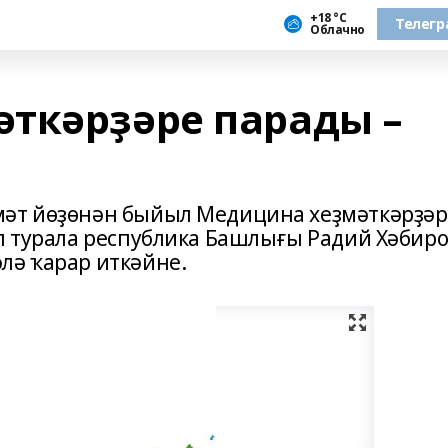
+18 °С
Телегр
Облачно
ткәрҙәре парады –
мәт йөҙөнән быйыл Медицина хеҙмәткәрҙәр
ыл турала республика Башлығы Радий Хәбир
лә ҡарар иткәйне.