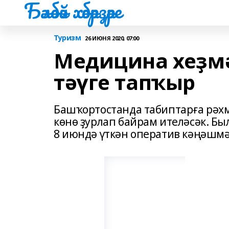
Бәләбәй хәбәрҙәре
Туризм
26 ИЮНЯ 2020, 07:00
Медицина хеҙмә
тәүге тапҡыр
Башҡортостанда табиптарға рәх
көнө ҙурлап байрам ителәсәк. Б
8 июндә үткән оператив кәңәшмә