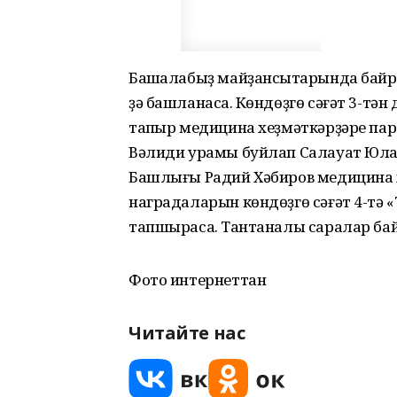
Башҡалабыҙ майҙансыҡтарында байра
ҙә башланасаҡ. Көндөҙгө сәғәт 3-тә
тапҡыр медицина хеҙмәткәрҙәре пар
Вәлиди урамы буйлап Салауат Юлае
Башлығы Радий Хәбиров медицина х
наградаларын көндөҙгө сәғәт 4-тә
тапшырасаҡ. Тантаналы саралар ба
Фото интернеттан
Читайте нас