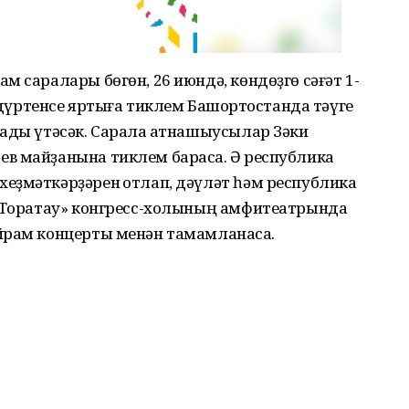
м саралары бөгөн, 26 июндә, көндөҙгө сәғәт 1-
н дүртенсе яртыға тиклем Башҡортостанда тәүге
ады үтәсәк. Сарала ҡатнашыусылар Зәки
в майҙанына тиклем барасаҡ. Ә республика
еҙмәткәрҙәрен ҡотлап, дәүләт һәм республика
 «Торатау» конгресс-холының амфитеатрында
йрам концерты менән тамамланасаҡ.