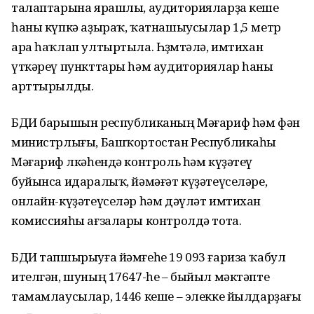
талаптарына ярашлы, аудиторияларҙа кеше
һаны күпкә аҙыраҡ, ҡатнашыусылар 1,5 метр
ара һаҡлап ултыртыла. Һөҙөмтәлә, имтихан
үткәреү пункттары һәм аудиториялар һаны
арттырылды.
БДИ барышын республиканың Мәғариф һәм фән
министрлығы, Башҡортостан Республикаһы
Мәғариф өлкәһендә контроль һәм күҙәтеү
буйынса идаралыҡ, йәмәғәт күҙәтеүселәре,
онлайн-күҙәтеүселәр һәм дәүләт имтихан
комиссияһы ағзалары контролдә тота.
БДИ тапшырыуға йәмғеһе 19 093 ғариза ҡабул
ителгән, шуның 17647-һе – быйыл мәктәпте
тамамлаусылар, 1446 кеше – элекке йылдарҙағы