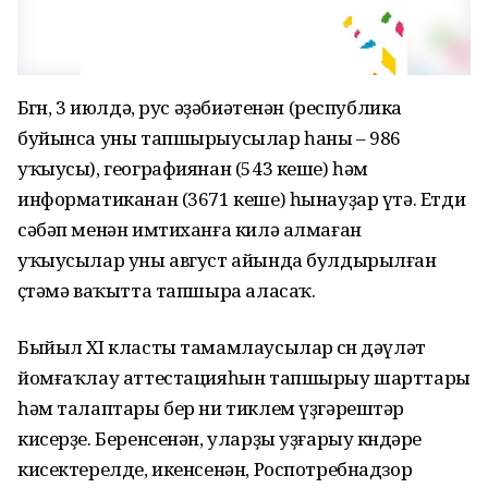
Бөгөн, 3 июлдә, рус әҙәбиәтенән (республика
буйынса уны тапшырыусылар һаны – 986
уҡыусы), географиянан (543 кеше) һәм
информатиканан (3671 кеше) һынауҙар үтә. Етди
сәбәп менән имтиханға килә алмаған
уҡыусылар уны август айында булдырылған
өҫтәмә ваҡытта тапшыра аласаҡ.
Быйыл XI класты тамамлаусылар өсөн дәүләт
йомғаҡлау аттестацияһын тапшырыу шарттары
һәм талаптары бер ни тиклем үҙгәрештәр
кисерҙе. Беренсенән, уларҙы уҙғарыу көндәре
кисектерелде, икенсенән, Роспотребнадзор