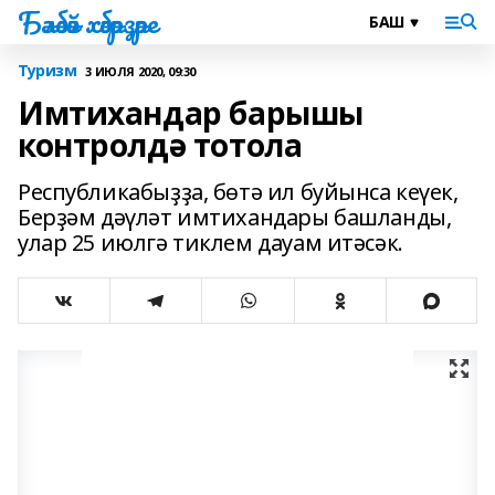
Бәләбәй хәбәрҙәре
Туризм
3 ИЮЛЯ 2020, 09:30
Имтихандар барышы
контролдә тотола
Республикабыҙҙа, бөтә ил буйынса кеүек,
Берҙәм дәүләт имтихандары башланды,
улар 25 июлгә тиклем дауам итәсәк.