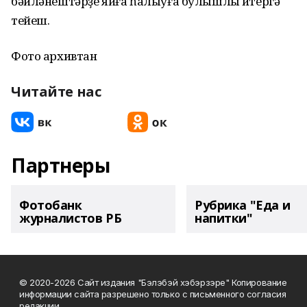
бәйләнештәрҙе яйға һалыуға булышлыҡ итергә
тейеш.
Фото архивтан
Читайте нас
Партнеры
Фотобанк
Рубрика "Еда и
журналистов РБ
напитки"
© 2020-2026 Сайт издания "Бэлэбэй хэбэрзэре" Копирование
информации сайта разрешено только с письменного согласия
редакции.