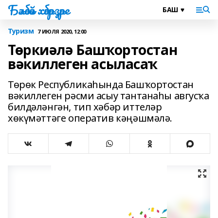
Бәләбәй хәбәрҙәре
Туризм
7 ИЮЛЯ 2020, 12:00
Төркиәлә Башҡортостан
вәкиллеген асыласаҡ
Төрөк Республикаһында Башҡортостан
вәкиллеген рәсми асыу тантанаһы авгусҡа
билдәләнгән, тип хәбәр иттеләр
хөкүмәттәге оператив кәңәшмәлә.