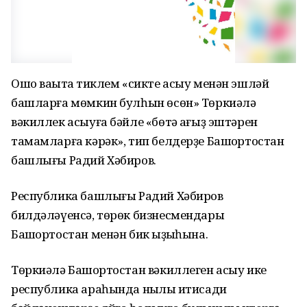
Ошо ваҡытҡа тиклем «сикте асыу менән эшләй
башларға мөмкин булһын өсөн» Төркиәлә
вәкиллек асыуға бәйле «бөтә ҡағыҙ эштәрен
тамамларға кәрәк», тип белдерҙе Башҡортостан
башлығы Радий Хәбиров.
Республика башлығы Радий Хәбиров
билдәләүенсә, төрөк бизнесмендары
Башҡортостан менән бик ҡыҙыҡһына.
Төркиәлә Башҡортостан вәкиллеген асыу ике
республика араһында ныҡлы иҡтисади