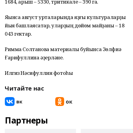
1684, арыш – 5330, тритикале – 390 га.
Яҡынса август урталарында яҙғы культураларҙы
йыя башлаясаҡтар, уларҙың дөйөм майҙаны – 18
043 гектар.
Римма Солтанова материалы буйынса Зөлфиә
Ғарифуллина әҙерләне.
Илгиз Нәсифуллин фотоһы
Читайте нас
Партнеры