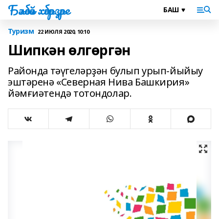
Бәләбәй хәбәрҙәре
Туризм
22 ИЮЛЯ 2020, 10:10
Шипкән өлгөргән
Районда тәүгеләрҙән булып урып-йыйыу
эштәренә «Северная Нива Башкирия»
йәмғиәтендә тотондолар.