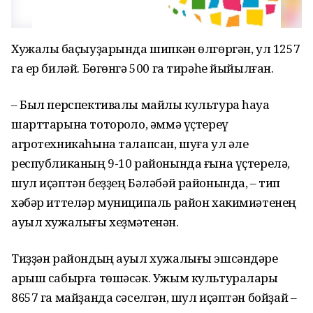
Хужалыҡ баҫыуҙарында шипкән өлгөргән, ул 1257
га ер биләй. Бөгөнгә 500 га тирәһе йыйылған.
– Был перспективалы майлы культура һауа
шарттарына тотороҡло, әммә үҫтереү
агротехникаһына талапсан, шуға ул әле
республиканың 9-10 районында ғына үҫтерелә,
шул иҫәптән беҙҙең Бәләбәй районында, – тип
хәбәр иттеләр муниципаль район хакимиәтенең
ауыл хужалығы хеҙмәтенән.
Тиҙҙән райондың ауыл хужалығы эшсәндәре
арыш сабырға төшәсәк. Ужым культуралары
8657 га майҙанда сәселгән, шул иҫәптән бойҙай –