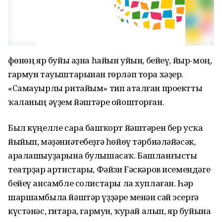
Өфөнөң яр буйы аҙна һайын уйын, бейеү, йыр-моң,
гармун тауыштарынан гөрләп тора хәҙер.
«Самауырлы ритайым» тип аталған проектты
ҡаланың әүҙем йәштәре ойошторған.
Был күңелле сара башҡорт йәштәрен бер усҡа
йыйып, мәҙәниәтебеҙгә һөйөү тәрбиәләйәсәк,
аралашыуҙарына булышасаҡ. Башланғысты
театрҙар артистары, Фәйзи Ғәскәров исемендәге
бейеү ансамбле солистары ла хуплаған. Һәр
шаршамбыла йәштәр үҙҙәре менән сәй эсергә
күстәнәс, гитара, гармун, ҡурай алып, яр буйына