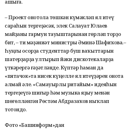
ашыға.
– Проект онотола төшкән күмәкләп ял итеү
сараһын тергеҙәсәк, элек Салауат Юлаев
майҙаны гармун тауыштарынан гөрләп торҙо
бит, – ти мәҙәниәт министры Әминә Шафиҡова.–
Һуңғы осорҙа студенттар буш ваҡыттарын
шатерҙарҙа ултырып йәки дискотекаларҙа
үткәрергә ғәҙәтләнде. Күптәр һаман да
«пятачок»та нисек күңелле ял итеүҙәрен онота
алмай әле. «Самауырлы ритайым» идеяһын
тергеҙеүгә шиғыр һәм музыка яҙыу менән
шөғөлләнгән Рөстәм Абдразаҡов ныҡлап
тотондо.
Фото «Башинформ»дан