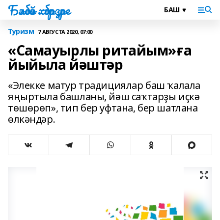
Бәләбәй хәбәрҙәре
Туризм
7 АВГУСТА 2020, 07:00
«Самауырлы ритайым»ға
йыйыла йәштәр
«Элекке матур традициялар баш ҡалала
яңыртыла башланы, йәш саҡтарҙы иҫкә
төшөрөп», тип бер уфтана, бер шатлана
өлкәндәр.