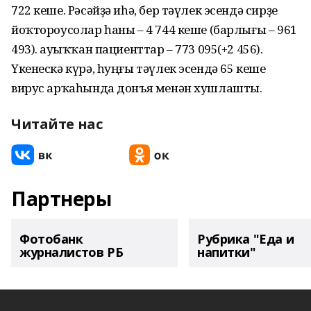
722 кеше. Рəсəйҙə иһə, бер тəүлек эсендə сирҙе
йоҡтороусолар һаны – 4 744 кеше (барлығы – 961
493). Һауыҡҡан пациенттар – 773 095(+2 456).
Үкенескə күрə, һуңғы тəүлек эсендə 65 кеше
вирус арҡаһында донъя менəн хушлашты.
Читайте нас
Партнеры
Фотобанк
Рубрика "Еда и
журналистов РБ
напитки"