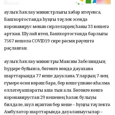
Һаулыҡ һаҡлау министрлығы хəбəр итеүенсə,
Башҡортостанда һуңғы тəүлек эсендə
коронавирус менəн сирлелəрҙең һаны 33 кешегə
артҡан. Шулай итеп, Башҡортостанда барлығы
7567 кешелə COVID19 сире рəсми рəүештə
раҫланған.
Һаулыҡ һаҡлау министры Максим Забелиндың
һүҙҙəре буйынса, бөгөнгө көндə дауахана
шарттарында 77 кеше дауалана. Уларҙың 7-нең
ғүмере өсөн көрəш бара, бер кеше үпкəне яһалма
еллəтеүаппараты аша тын ала. Бөгөнгө көнгə
коронавирустан 29 кешенең һəлəк булыуы
билдəле, шул иҫəптəн бер кеше – һуңғы тəүлектə.
Амбулатор шарттарында дауаланыусылар –