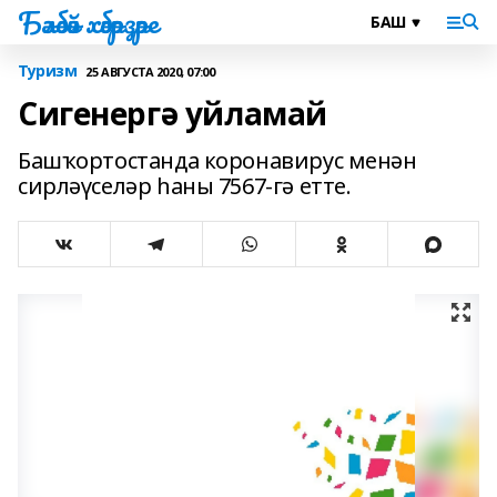
Бәләбәй хәбәрҙәре
Туризм
25 АВГУСТА 2020, 07:00
Сигенергә уйламай
Башҡортостанда коронавирус менəн
сирлəүселəр һаны 7567-гə етте.