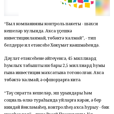
“Был компанияның контроль пакеты - шәхси
кешеләр ҡулында. Аҡса үҫешкә
инвестицияланмай, төбәктә ҡалмай”, - тип
белдерҙе ил етәксеһе Хөкүмәт кәңәшмәһендә.
Дәүләт етәксеһенең әйтеүенсә, 45 миллиард
һумлыҡ табыштың ни бары 2,5 миллиард һумы
ғына инвестиция маҡсатына тотонолған. Аҡса
төбәктә ҡалмай, ә офшорҙарға китә.
“Тәү сиратта кешеләр, эш урындары һәм
социаль өлкә тураһында уйларға кәрәк, ә бер
ниндәй йөкләмәһеҙ, контролһеҙ аҡса һурыу - бик