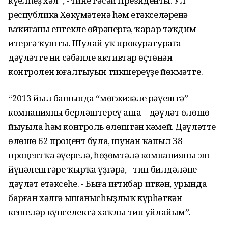
күңелһеҙ хәл”, - тине Рәсәй Президенты. Ул
республика Хөкүмәтенә һәм етәкселәренә
ваҡиғаны ентекле өйрәнергә, ҡарар тәҡдим
итергә ҡушты. Шулай уҡ прокуратураға
дәүләттең ни сәбәпле активтар өҫтөнән
контролен юғалтыуын тикшереүҙе йөкмәтте.
“2013 йыл башында “мөғжизәле рәүештә” –
компанияны берләштереү аша – дәүләт өлөшө
йыуыла һәм контроль өлөштән кәмей. Дәүләттең
өлөшө 62 процент була, шунан ҡапыл 38
процентҡа әүерелә, һөҙөмтәлә компанияның эш
йүнәлештәре ҡырҡа үҙгәрә, - тип билдәләне
дәүләт етәксеһе. - Быға иғтибар иткән, урында
барған хәлгә ышанысһыҙлыҡ күрһәткән
кешеләр күпселектә хаҡлы тип уйлайым”.