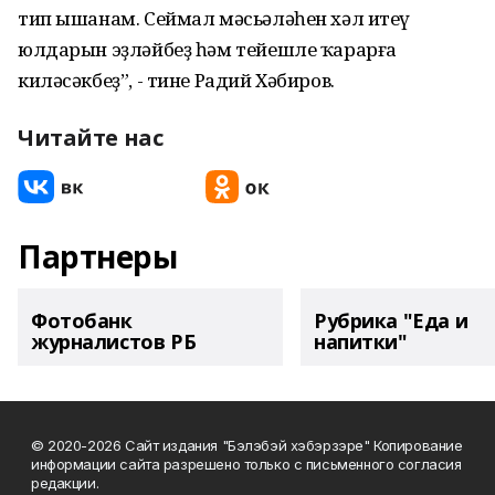
тип ышанам. Сеймал мәсьәләһен хәл итеү
юлдарын эҙләйбеҙ һәм тейешле ҡарарға
киләсәкбеҙ”, - тине Радий Хәбиров.
Читайте нас
Партнеры
Фотобанк
Рубрика "Еда и
журналистов РБ
напитки"
© 2020-2026 Сайт издания "Бэлэбэй хэбэрзэре" Копирование
информации сайта разрешено только с письменного согласия
редакции.