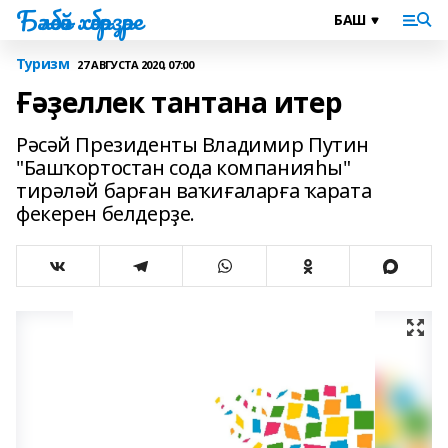
Бәләбәй хәбәрҙәре
Туризм
27 АВГУСТА 2020, 07:00
Ғәҙеллек тантана итер
Рәсәй Президенты Владимир Путин
"Башҡортостан сода компанияһы"
тирәләй барған ваҡиғаларға ҡарата
фекерен белдерҙе.