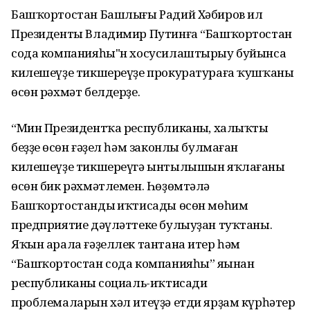
Башҡортостан Башлығы Радий Хәбиров ил
Президенты Владимир Путинға “Башҡортостан
сода компанияһы"н хосусилаштырыу буйынса
килешеүҙе тикшереүҙе прокуратураға ҡушҡаны
өсөн рәхмәт белдерҙе.
“Мин Президентҡа республиканың, халыҡтың
беҙҙең өсөн ғәҙел һәм законлы булмаған
килешеүҙе тикшереүгә ынтылышын яҡлағаны
өсөн бик рәхмәтлемен. Һөҙөмтәлә
Башҡортостандың иҡтисады өсөн мөһим
предприятие дәүләттеке булыуҙан туҡтаны.
Яҡын арала ғәҙеллек тантана итер һәм
“Башҡортостан сода компанияһы” яңынан
республиканың социаль-иҡтисади
проблемаларын хәл итеүҙә етди ярҙам күрһәтер