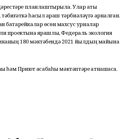
 дəрестəре планлаштырыла. Улар ҡаты
 тəбиғəткə һаҡсыл ҡараш тəрбиəлəүгə арналған.
ан батарейкалар өсөн махсус урналар
лли проектына ярашлы, Федераль экология
иканың 180 мəктəбендə 2021 йылдың майына
һы һәм Приют ҡасабаһы мәктәптәре ҡатнашасаҡ.