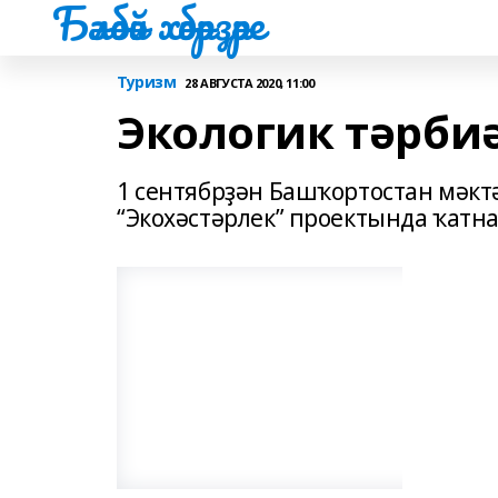
Бәләбәй хәбәрҙәре
Туризм
28 АВГУСТА 2020, 11:00
Экологик тәрби
1 сентябрҙəн Башҡортостан мəкт
“Экохəстəрлек” проектында ҡатн