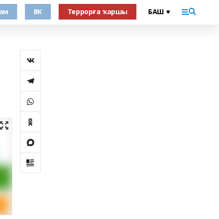
ам
ВК
Террорға ҡаршы