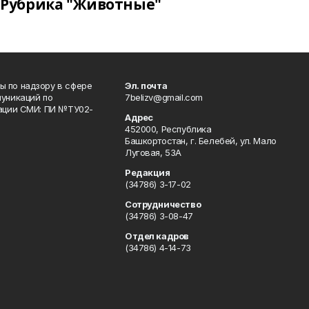
Рубрика "Животные"
 по надзору в сфере
Эл. почта
уникаций по
7belizv@gmail.com
рации СМИ: ПИ №ТУ02-
Адрес
452000, Республика
Башкортостан, г. Белебей, ул. Мало
Луговая, 53А
Редакция
(34786) 3-17-02
Сотрудничество
(34786) 3-08-47
Отдел кадров
(34786) 4-14-73