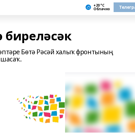
+20 °С
Телегр
Облачно
ә биреләсәк
əптəре Бөтə Рəсəй халыҡ фронтының
ашасаҡ.