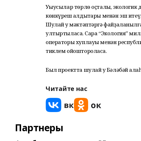
Уҡыусылар төрлө оҫталыҡ, экологик
көнкүреш ҡалдыҡтары менəн эш итеү,
Шулай уҡ мəктəптəргə файҙаланылғ
ултыртыласаҡ. Сара “Экология” ми
операторы хуплауы менəн республ
тиклем ойоштороласаҡ.
Был проектта шулай уҡ Бәләбәй ҡала
Читайте нас
Партнеры