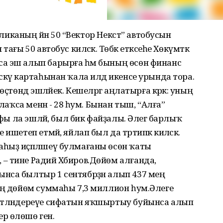
бликаның йәнә 50 “Вектор Некст” автобусын
ғы 50 автобус киләсәк. Төбәк етәксеһе Хөкүмәткә
а эш алып барырға һәм бының өсөн финанс
кәү картаһынан ҡала илдә икенсе урында тора.
ҫтөндә эшләйек. Кешеләргә аңлатырға кәрәк: уның
улаҡса менән - 28 һум. Бынан тыш, “Алға”
ифы ла эшләй, был бик файҙалы. Әлегә барлыҡ
шетеп етмәй, яйлап был да тәртипкә киләсәк.
һыҙ иҫәпләшеү булмағаны өсөн ҡаты
– тине Радий Хәбиров.Дөйөм алғанда,
нса былтыр 1 сентябрҙән алып 437 мең
ың дөйөм суммаһы 7,3 миллион һум.Әлеге
мәтләндереүе сифатын яҡшыртыу буйынса алып
 өлөшө генә.