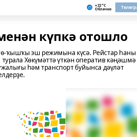
+22 °С
Телегр
Облачно
 менән күпкә отошло
ҙгө-ҡышҡы эш режимына күсә. Рейстар һаны
л турала Хөкүмәттә үткән оператив кәңәшмә
жалығы һәм транспорт буйынса дәүләт
елдерҙе.