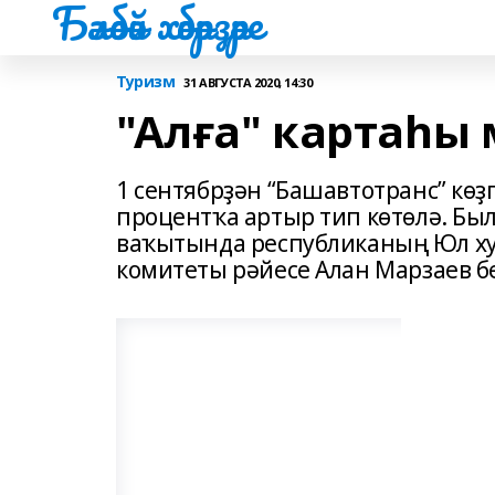
Бәләбәй хәбәрҙәре
Туризм
31 АВГУСТА 2020, 14:30
"Алға" картаһы
1 сентябрҙән “Башавтотранс” кө
процентҡа артыр тип көтөлә. Бы
ваҡытында республиканың Юл ху
комитеты рәйесе Алан Марзаев б