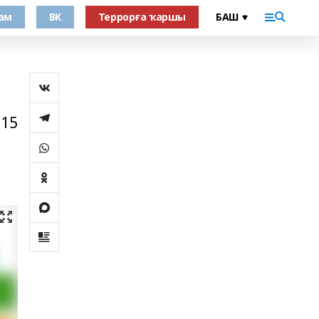
ам
ВК
Террорға ҡаршы
 15