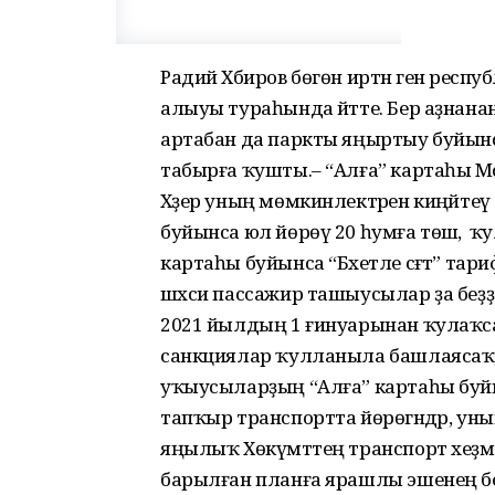
Радий Хәбиров бөгөн иртән генә респу
алыуы тураһында әйтте. Бер аҙнанан та
артабан да паркты яңыртыу буйынс
табырға ҡушты.– “Алға” картаһы Мәс
Хәҙер уның мөмкинлектәрен киңәйтеү ө
буйынса юл йөрөү 20 һумға төшә, ә ҡ
картаһы буйынса “Бәхетле сәғәт” тар
шәхси пассажир ташыусылар ҙа беҙҙе и
2021 йылдың 1 ғинуарынан ҡулаҡса
санкциялар ҡулланыла башлаясаҡ, 
уҡыусыларҙың “Алға” картаһы буйы
тапҡыр транспортта йөрөгәндәр, ун
яңылыҡ Хөкүмәттең транспорт хеҙ
барылған планға ярашлы эшенең бер