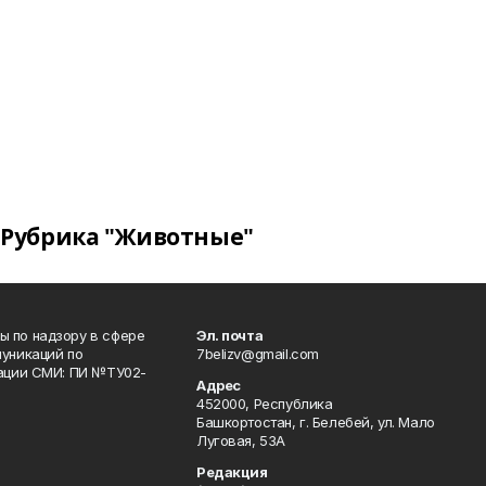
Рубрика "Животные"
 по надзору в сфере
Эл. почта
уникаций по
7belizv@gmail.com
рации СМИ: ПИ №ТУ02-
Адрес
452000, Республика
Башкортостан, г. Белебей, ул. Мало
Луговая, 53А
Редакция