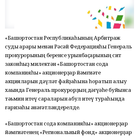
«Башҡортостан Республикаһының Арбитраж
суды ҡарары менән Рәсәй Федерацияһы Генераль
прокурорының беренсе урынбаҫарының сит
законһыҙ милектән «Башҡортостан сода
компанияһы» акционерҙар йәмғиәте
акцияларын дәүләт файҙаһына һоратып алыу
хаҡында Генераль прокурорҙың дәғүәһе буйынса
тәьмин итеү сараларын ҡабул итеү тураһында
ғаризаһы ҡәнәғәтләндерелде.
«Башҡортостан сода компанияһы» акционерҙар
йәмғиәтенең «Региональный фонд» акционерҙар