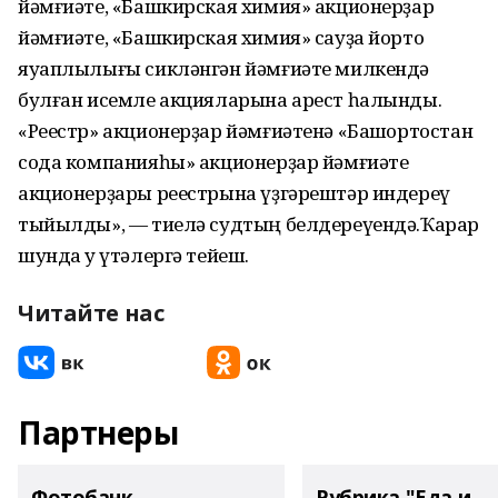
йәмғиәте, «Башкирская химия» акционерҙар
йәмғиәте, «Башкирская химия» сауҙа йорто
яуаплылығы сикләнгән йәмғиәте милкендә
булған исемле акцияларына арест һалынды.
«Реестр» акционерҙар йәмғиәтенә «Башҡортостан
сода компанияһы» акционерҙар йәмғиәте
акционерҙары реестрына үҙгәрештәр индереү
тыйылды», — тиелә судтың белдереүендә.Ҡарар
шунда уҡ үтәлергә тейеш.
Читайте нас
Партнеры
Фотобанк
Рубрика "Еда и