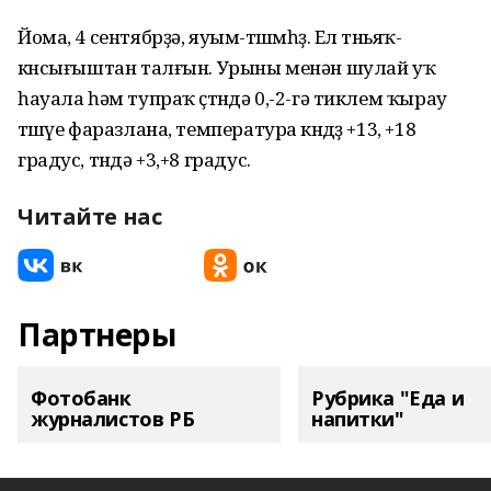
Йома, 4 сентябрҙә, яуым-төшөмһөҙ. Ел төньяҡ-
көнсығыштан талғын. Урыны менән шулай уҡ
һауала һәм тупраҡ өҫтөндә 0,-2-гә тиклем ҡырау
төшөүе фаразлана, температура көндөҙ +13, +18
градус, төндә +3,+8 градус.
Читайте нас
Партнеры
Фотобанк
Рубрика "Еда и
журналистов РБ
напитки"