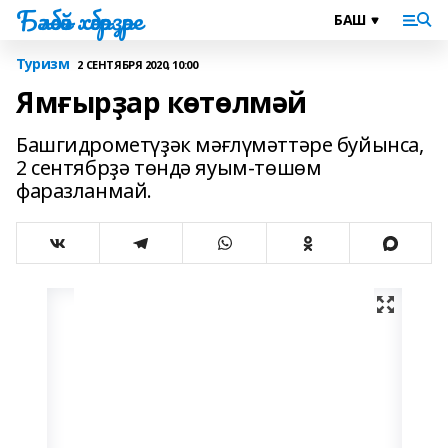
Бәләбәй хәбәрҙәре
Туризм
2 СЕНТЯБРЯ 2020, 10:00
Ямғырҙар көтөлмәй
Башгидрометүҙәк мәғлүмәттәре буйынса,
2 сентябрҙә төндә яуым-төшөм
фаразланмай.