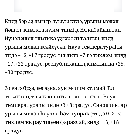
Көндөҙ бер аҙ ямғыр яуыуы көтөлә, урыны менән
йәшен, көньяҡта яуым-төшөмһөҙ. Ел көнбайыштан
йүнәлешен төньяҡҡа үҙгәртеп талғын, көндөҙ
урыны менән көсәйеүсән. Һауа температураһы
төндә +12, +17 градус, төньяҡта +7-гә тиклем, көндөҙ
+17, +22 градус, республиканың көньяғында +25,
+30 градус.
3 сентябрҙә, кесаҙна, яуым-төшөм көтөлмәй. Ел
төньяҡтан, төньяҡ-көнсығыштан талғын. Һауа
температураһы төндә +3,+8 градус. Синоптиктар
урыны менән һауала һәм тупраҡ өҫтөндә 0,-2-гә
тиклем ҡырау төшөүен фаразлай, көндөҙ +13, +18
градус.