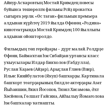
Айнур Асҡаровтың Мостай Кәримдең повесы
буйынса төшөрөлгән фильмы Рәсәйҙә прокатҡа
сығырға әҙерләнә. «Өс таған» фильмын премьера
алдынан күрһәтеү 2019 йылда Өфөнөң «Родина»
кинотеатрында Мостай Кәримдең 100 йыллығы
алдынан ойошторолдо.
Фильмдың төп геройҙары – дүрт малай. Ролдәрҙе
Өфөнән, Баймаҡтан һәм Сибайҙан уртансы класс
уҡыусылары Илдар Бикҡолов (Ғабдулла),
Руслан Ҡаҙаев (Айҙар), Арыҫлан Ғәлиев (Вәзир),
Ильяс Кинйәбулатов (Яҡуп) башҡарҙы. Картинала
башҡорт театрҙарының билдәле актерҙары Азат
Йыһаншин, Вәкил Йосопов, Тәнзилә Хисамова, Әхәт
Хөсәйенов, Гөлшат Ғайсина, Айһылыу Йомағолова
һәм башҡалар ҡатнашты.