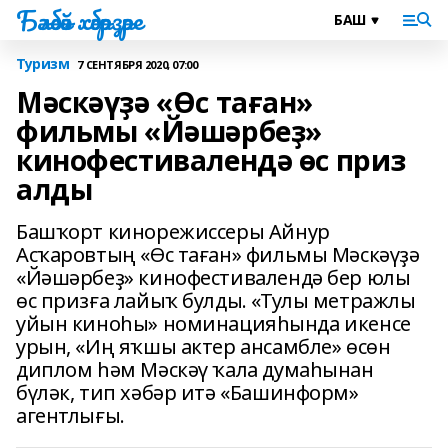
Бәләбәй хәбәрҙәре
Туризм
7 СЕНТЯБРЯ 2020, 07:00
Мәскәүҙә «Өс таған»
фильмы «Йәшәрбеҙ»
кинофестивалендә өс приз
алды
Башҡорт кинорежиссеры Айнур
Асҡаровтың «Өс таған» фильмы Мәскәүҙә
«Йәшәрбеҙ» кинофестивалендә бер юлы
өс призға лайыҡ булды. «Тулы метражлы
уйын киноһы» номинацияһында икенсе
урын, «Иң яҡшы актер ансамбле» өсөн
диплом һәм Мәскәү ҡала думаһынан
бүләк, тип хәбәр итә «Башинформ»
агентлығы.