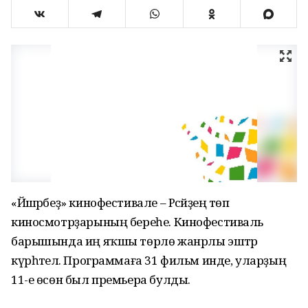
«Йәшәрбеҙ» кинофестивале – Рәсәйҙең төп
киносмотрҙарының береһе. Кинофестиваль
барышында иң яҡшы төрлө жанрлы эштәр
күрһәтелә. Программаға 31 фильм инде, уларҙың
11-е өсөн был премьера булды.