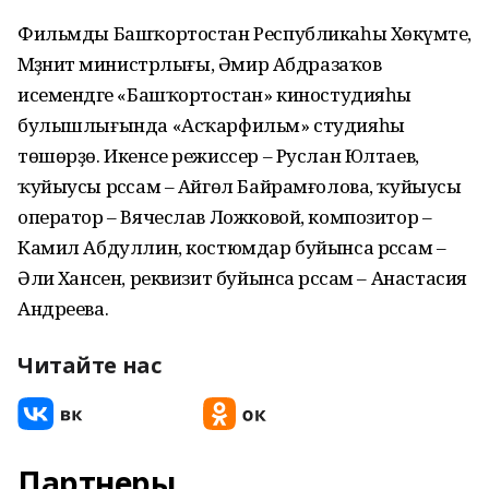
Фильмды Башҡортостан Республикаһы Хөкүмәте,
Мәҙәниәт министрлығы, Әмир Абдразаҡов
исемендәге «Башҡортостан» киностудияһы
булышлығында «Асҡарфильм» студияһы
төшөрҙө. Икенсе режиссер – Руслан Юлтаев,
ҡуйыусы рәссам – Айгөл Байрамғолова, ҡуйыусы
оператор – Вячеслав Ложковой, композитор –
Камил Абдуллин, костюмдар буйынса рәссам –
Әлиә Хансен, реквизит буйынса рәссам – Анастасия
Андреева.
Читайте нас
Партнеры