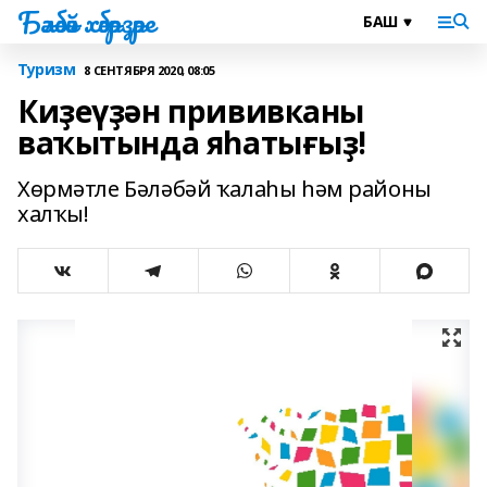
Бәләбәй хәбәрҙәре
Туризм
8 СЕНТЯБРЯ 2020, 08:05
Киҙеүҙән прививканы
ваҡытында яһатығыҙ!
Хөрмәтле Бәләбәй ҡалаһы һәм районы
халҡы!