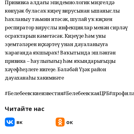
Прививка алдағы эпидемиологик миҙгелдә
көнүҙәк буласаҡ киҙеү вирусынан ышаныслы
һаҡланыу тәьмин итәсәк, шулай уҡ киҫкен
респиратор вируслы инфекциялар менән сирләү
осраҡтарын кәметәсәк. Киҙеүҙе һәм уның
эҙемтәләрен иҫкәртеү унан дауаланыуға
ҡарағанда яҡшыраҡ! Ваҡытында эшләнгән
привика – һаулығығыҙ һәм яҡындарығыҙҙың
хәүефһеҙлеге нигеҙе. Бәләбәй Үҙәк район
дауаханаһы хакимиәте
#Белебеевскиеизвестия#БелебеевскаяЦРБ#профи
Читайте нас