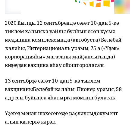
2020 йылдың 12 сентябрендә сәғәт 10-дан 5-кә
тиклем халыҡҡа уңайлы булһын өсөн күсмә
медицина комплексында (автобуста) Бәләбәй
ҡалаһы, Интернациональ урамы, 75 а («Үҙәк»
корпорацияһы» магазины майҙансығында)
киҙеүҙән вакцина яһау ойоштороласаҡ.
13 сентябрҙә сәғәт 10-дан 5-кә тиклем
вакцинаныБәләбәй ҡалаһы, Пионер урамы, 58
адресы буйынса яһатырға мөмкин буласаҡ.
Үҙегеҙ менән шәхесегеҙҙе раҫлаусыдокумент
алып килергә кәрәк.