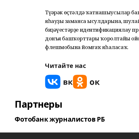
Түңәрәк өҫтәлдә ҡатнашыусылар ба
яһауҙың заманса ысулдарына, шула
биҙәүестәрҙе идентификациялау пр
донъя башҡорттары ҡоролтайы ой
флешмобына йомғаҡ яһаласаҡ.
Читайте нас
Партнеры
Фотобанк журналистов РБ