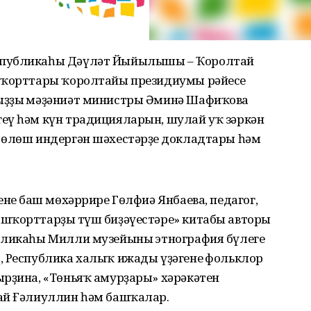
спубликаһы Дәүләт Йыйылышы – Ҡоролтай
ашҡорттары ҡоролтайы президиумы рәйесе
ыҙҙың мәҙәниәт министры Әминә Шафиҡова
еү һәм күн традицияларын, шулай уҡ зәркән
 өлөш индергән шәхестәрҙең докладтары һәм
нең баш мөхәррире Гөлфиә Янбаева, педагог,
шҡорттарҙың түш биҙәүестәре» китабы авторы
бликаһы Милли музейының этнография бүлеге
, Республика халыҡ ижады үҙәгенең фольклор
ырҙина, «Төньяҡ амурҙары» хәрәкәтен
ай Ғәлиуллин һәм башҡалар.