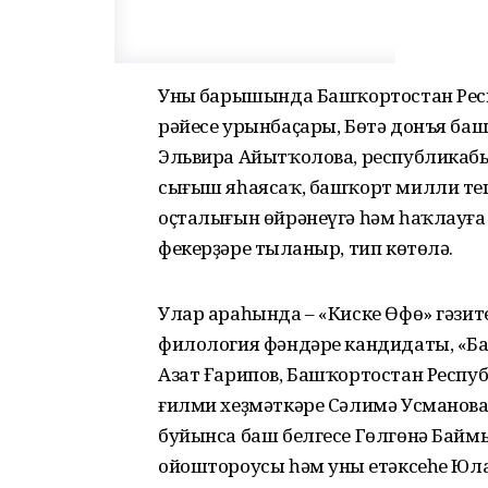
Уның барышында Башҡортостан Ре
рәйесе урынбаҫары, Бөтә донъя б
Эльвира Айытҡолова, республикаб
сығыш яһаясаҡ, башҡорт милли тег
оҫталығын өйрәнеүгә һәм һаҡлауға
фекерҙәре тыңланыр, тип көтөлә.
Улар араһында – «Киске Өфө» гәзите
филология фәндәре кандидаты, «Ба
Азат Ғарипов, Башҡортостан Респу
ғилми хеҙмәткәре Сәлимә Усманова
буйынса баш белгесе Гөлгөнә Байм
ойоштороусы һәм уның етәксеһе Юл