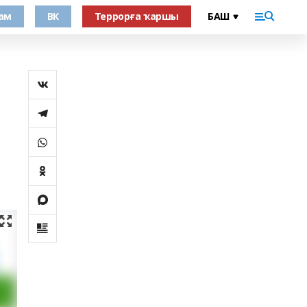
ам
ВК
Террорға ҡаршы