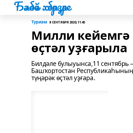
Бәләбәй хәбәрҙәре
Туризм
8 СЕНТЯБРЯ 2020, 11:45
Милли кейемгә 
өҫтәл уҙғарыла
Билдәле булыуынса,11 сентябрь 
Башҡортостан Республикаһының
түңәрәк өҫтәл уҙғара.