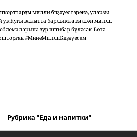
шҡорттарҙың милли биҙәүестәренә, уларҙы
й уҡ һуңғы ваҡытта барлыҡҡа килгән милли
облемаларына ҙур иғтибар бүләсәк. Бөтә
ошторған #МинеңМиллиБиҙәүесем
Рубрика "Еда и напитки"