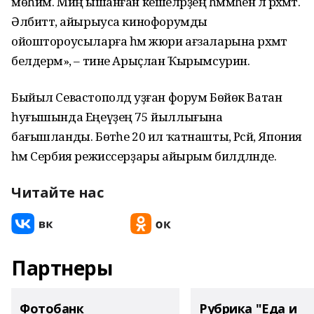
мөһим. Миңә ышанған кешеләрҙең һәммәһенә лә рәхмәт.
Әлбиттә, айырыуса кинофорумды
ойоштороусыларға һәм жюри ағзаларына рәхмәт
белдерәм», – тине Арыҫлан Ҡырымсурин.
Быйыл Севастополдә уҙған форум Бөйөк Ватан
һуғышында Еңеүҙең 75 йыллығына
бағышланды. Бөтәһе 20 ил ҡатнашты, Рәсәй, Япония
һәм Сербия режиссерҙары айырым билдәләнде.
Читайте нас
Партнеры
Фотобанк
Рубрика "Еда и