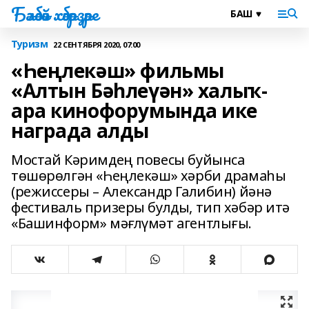
Бәләбәй хәбәрҙәре
Туризм
22 СЕНТЯБРЯ 2020, 07:00
«Һеңлекәш» фильмы
«Алтын Бәһлеүән» халыҡ-
ара кинофорумында ике
награда алды
Мостай Кәримдең повесы буйынса
төшөрөлгән «Һеңлекәш» хәрби драмаһы
(режиссеры – Александр Галибин) йәнә
фестиваль призеры булды, тип хәбәр итә
«Башинформ» мәғлүмәт агентлығы.