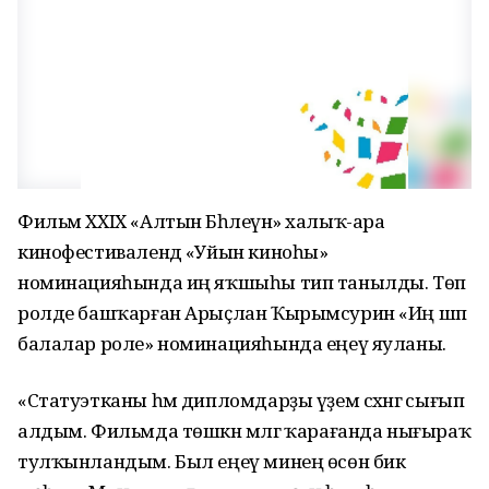
Фильм XXIX «Алтын Бәһлеүән» халыҡ-ара
кинофестивалендә «Уйын киноһы»
номинацияһында иң яҡшыһы тип танылды. Төп
ролде башҡарған Арыҫлан Ҡырымсурин «Иң шәп
балалар роле» номинацияһында еңеү яуланы.
«Статуэтканы һәм дипломдарҙы үҙем сәхнәгә сығып
алдым. Фильмда төшкән мәлгә ҡарағанда нығыраҡ
тулҡынландым. Был еңеү минең өсөн бик