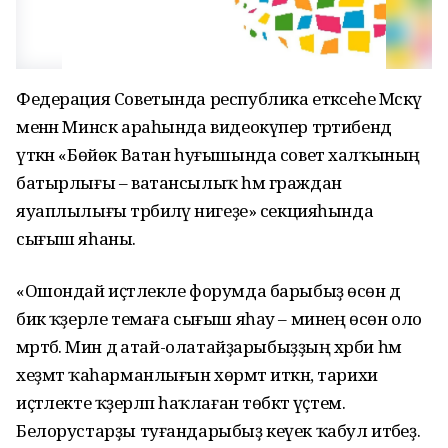
Федерация Советында республика етәксеһе Мәскәү
менән Минск араһында видеокүпер тәртибендә
үткән «Бөйөк Ватан һуғышында совет халҡының
батырлығы – ватансылыҡ һәм граждан
яуаплылығы тәрбиәләү нигеҙе» секцияһында
сығыш яһаны.
«Ошондай иҫтәлекле форумда барыбыҙ өсөн дә
бик ҡәҙерле темаға сығыш яһау – минең өсөн оло
мәртәбә. Мин дә атай-олатайҙарыбыҙҙың хәрби һәм
хеҙмәт ҡаһарманлығын хөрмәт иткән, тарихи
иҫтәлекте ҡәҙерләп һаҡлаған төбәктә үҫтем.
Белорустарҙы туғандарыбыҙ кеүек ҡабул итәбеҙ.