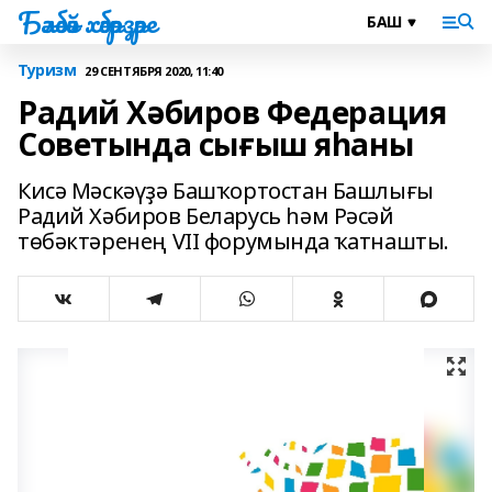
Бәләбәй хәбәрҙәре
Туризм
29 СЕНТЯБРЯ 2020, 11:40
Радий Хәбиров Федерация
Советында сығыш яһаны
Кисә Мәскәүҙә Башҡортостан Башлығы
Радий Хәбиров Беларусь һәм Рәсәй
төбәктәренең VII форумында ҡатнашты.