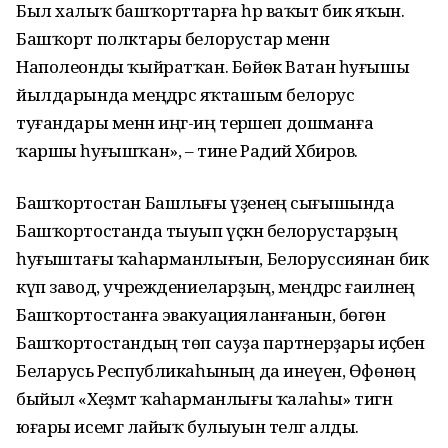
Был халыҡ башҡорттарға һәр ваҡыт бик яҡын.
Башҡорт полктары белорустар менән
Наполеонды ҡыйратҡан. Бөйөк Ватан һуғышы
йылдарында меңдәрсә яҡташым белорус
туғандары менән иңгә-иң терәшеп дошманға
ҡаршы һуғышҡан», – тине Радий Хәбиров.
Башҡортостан Башлығы үҙенең сығышында
Башҡортостанда тыуып үҫкән белорустарҙың
һуғыштағы ҡаһарманлығын, Белоруссиянан бик
күп завод, учреждениеларҙың, меңдәрсә ғаиләнең
Башҡортостанға эвакуацияланғанын, бөгөн
Башҡортостандың төп сауҙа партнерҙары иҫәбенә
Беларусь Республикаһының да инеүен, Өфөнөң
быйыл «Хеҙмәт ҡаһарманлығы ҡалаһы» тигән
юғары исемгә лайыҡ булыуын телгә алды.