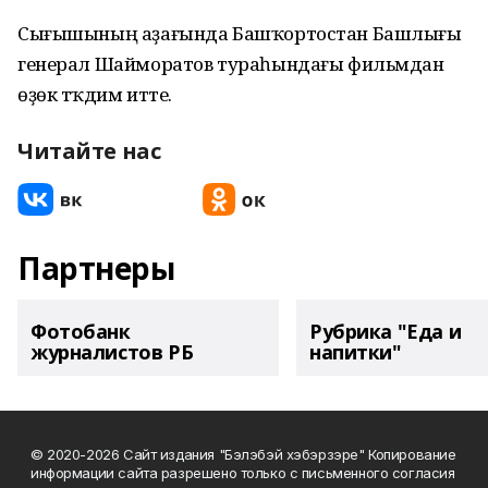
Сығышының аҙағында Башҡортостан Башлығы
генерал Шайморатов тураһындағы фильмдан
өҙөк тәҡдим итте.
Читайте нас
Партнеры
Фотобанк
Рубрика "Еда и
журналистов РБ
напитки"
© 2020-2026 Сайт издания "Бэлэбэй хэбэрзэре" Копирование
информации сайта разрешено только с письменного согласия