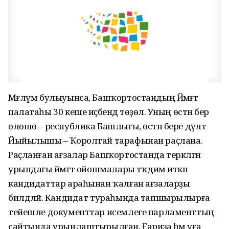
Мәғлүм булыуынса, Башҡортостандың Йәмәғәт
палатаһы 30 кеше иҫәбендә төҙөлә. Уның өстән бер
өлөшө – республика Башлығы, өстән бере дәүләт
Йыйылышы – Ҡоролтай тарафынан раҫлана.
Раҫланған ағзалар Башҡортостанда теркәлгән
урындағы йәмәғәт ойошмалары тәҡдим иткән
кандидаттар араһынан ҡалған ағзаларҙы
билдәләй. Кандидат тураһында тапшырылырға
тейешле документтар исемлеге парламенттың
сайтында урынлаштырылған. Ғариза һәм уға