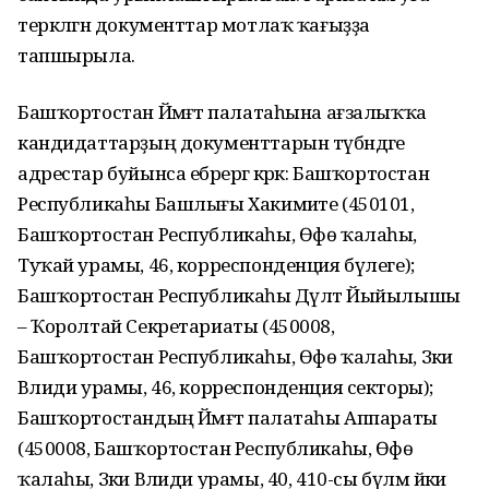
теркәлгән документтар мотлаҡ ҡағыҙҙа
тапшырыла.
Башҡортостан Йәмәғәт палатаһына ағзалыҡҡа
кандидаттарҙың документтарын түбәндәге
адрестар буйынса ебәрергә кәрәк: Башҡортостан
Республикаһы Башлығы Хакимиәте (450101,
Башҡортостан Республикаһы, Өфө ҡалаһы,
Туҡай урамы, 46, корреспонденция бүлеге);
Башҡортостан Республикаһы Дәүләт Йыйылышы
– Ҡоролтай Секретариаты (450008,
Башҡортостан Республикаһы, Өфө ҡалаһы, Зәки
Вәлиди урамы, 46, корреспонденция секторы);
Башҡортостандың Йәмәғәт палатаһы Аппараты
(450008, Башҡортостан Республикаһы, Өфө
ҡалаһы, Зәки Вәлиди урамы, 40, 410-сы бүлмә йәки