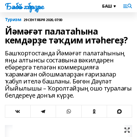
Бәләбәй хәбәрҙәре
Туризм
29 СЕНТЯБРЯ 2020, 07:00
Йәмәғәт палатаһына
кемдәрҙе тәҡдим итәһегеҙ?
Башҡортостанда Йәмәғәт палатаһының
яңы алтынсы составына вәкилдәрен
ебәрергә теләгән коммерцияға
ҡарамаған ойошмаларҙан ғаризалар
ҡабул ителә башланы. Бөгөн Дәүләт
Йыйылышы – Ҡоролтайҙың ошо туралағы
белдереүе донъя күрҙе.