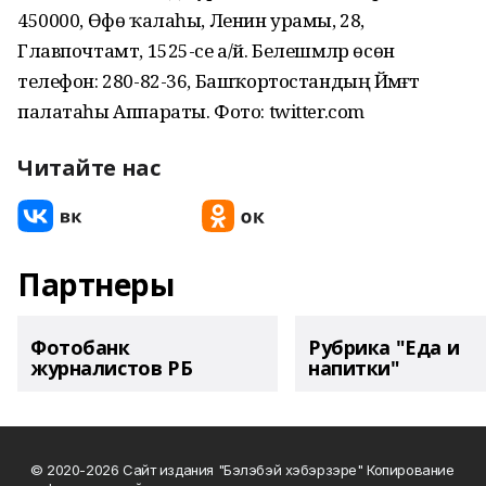
450000, Өфө ҡалаһы, Ленин урамы, 28,
Главпочтамт, 1525-се а/й. Белешмәләр өсөн
телефон: 280-82-36, Башҡортостандың Йәмәғәт
палатаһы Аппараты. Фото: twitter.com
Читайте нас
Партнеры
Фотобанк
Рубрика "Еда и
журналистов РБ
напитки"
© 2020-2026 Сайт издания "Бэлэбэй хэбэрзэре" Копирование