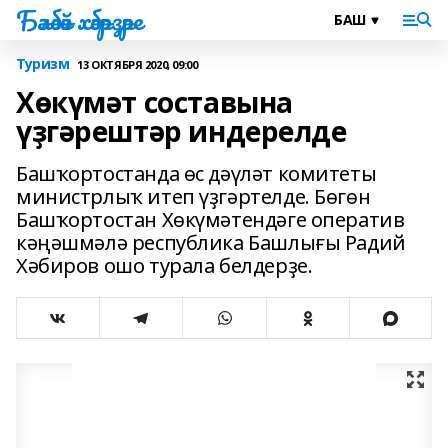
Бәләбәй хәбәрҙәре
Туризм
13 ОКТЯБРЯ 2020, 09:00
Хөкүмәт составына
үҙгәрештәр индерелде
Башҡортостанда өс дәүләт комитеты
министрлыҡ итеп үҙгәртелде. Бөгөн
Башҡортостан Хөкүмәтендәге оператив
кәңәшмәлә республика Башлығы Радий
Хәбиров ошо турала белдерҙе.