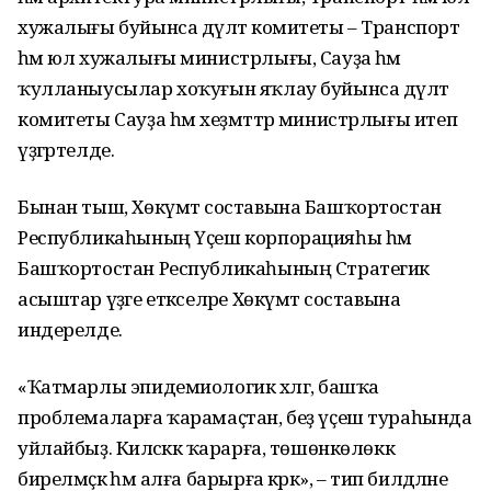
хужалығы буйынса дәүләт комитеты – Транспорт
һәм юл хужалығы министрлығы, Сауҙа һәм
ҡулланыусылар хоҡуғын яҡлау буйынса дәүләт
комитеты Сауҙа һәм хеҙмәттәр министрлығы итеп
үҙгәртелде.
Бынан тыш, Хөкүмәт составына Башҡортостан
Республикаһының Үҫеш корпорацияһы һәм
Башҡортостан Республикаһының Стратегик
асыштар үҙәге етәкселәре Хөкүмәт составына
индерелде.
«Ҡатмарлы эпидемиологик хәлгә, башҡа
проблемаларға ҡарамаҫтан, беҙ үҫеш тураһында
уйлайбыҙ. Киләсәккә ҡарарға, төшөнкөлөккә
бирелмәҫкә һәм алға барырға кәрәк», – тип билдәләне