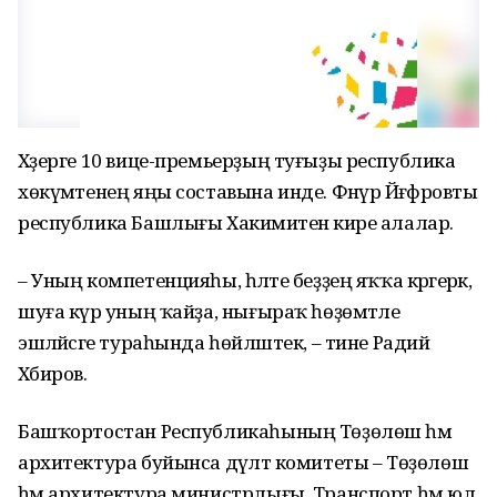
Хәҙерге 10 вице-премьерҙың туғыҙы республика
хөкүмәтенең яңы составына инде. Фәнүр Йәғәфәровты
республика Башлығы Хакимиәтенә кире алалар.
– Уның компетенцияһы, һәләте беҙҙең яҡҡа кәрәгерәк,
шуға күрә уның ҡайҙа, нығыраҡ һөҙөмтәле
эшләйәсәге тураһында һөйләштек, – тине Радий
Хәбиров.
Башҡортостан Республикаһының Төҙөлөш һәм
архитектура буйынса дәүләт комитеты – Төҙөлөш
һәм архитектура министрлығы, Транспорт һәм юл