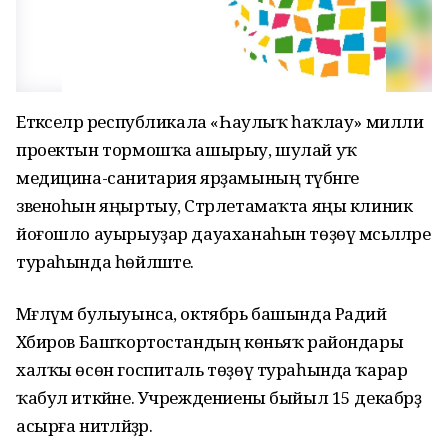
Етәкселәр республикала «Һаулыҡ һаҡлау» милли
проектын тормошҡа ашырыу, шулай уҡ
медицина-санитария ярҙамының түбәнге
звеноһын яңыртыу, Стәрлетамаҡта яңы клиник
йоғошло ауырыуҙар дауаханаһын төҙөү мәсьәләләре
тураһында һөйләште.
Мәғлүм булыуынса, октябрь башында Радий
Хәбиров Башҡортостандың көньяҡ райондары
халҡы өсөн госпиталь төҙөү тураһында ҡарар
ҡабул иткәйне. Учреждениены быйыл 15 декабрҙә
асырға ниәтләйҙәр.