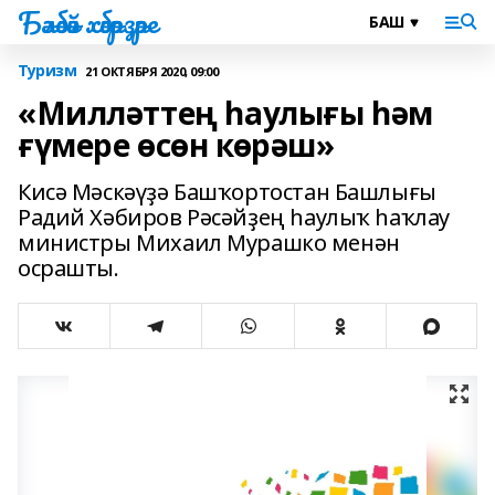
Бәләбәй хәбәрҙәре
Туризм
21 ОКТЯБРЯ 2020, 09:00
«Милләттең һаулығы һәм
ғүмере өсөн көрәш»
Кисә Мәскәүҙә Башҡортостан Башлығы
Радий Хәбиров Рәсәйҙең һаулыҡ һаҡлау
министры Михаил Мурашко менән
осрашты.