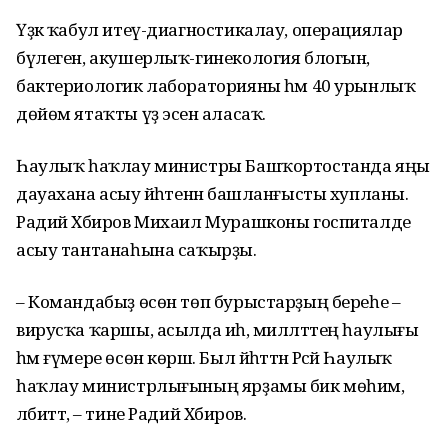
Үҙәк ҡабул итеү-диагностикалау, операциялар
бүлеген, акушерлыҡ-гинекология блогын,
бактериологик лабораторияны һәм 40 урынлыҡ
дөйөм ятаҡты үҙ эсенә аласаҡ.
Һаулыҡ һаҡлау министры Башҡортостанда яңы
дауахана асыу йәһәтенән башланғысты хупланы.
Радий Хәбиров Михаил Мурашконы госпиталде
асыу тантанаһына саҡырҙы.
– Командабыҙ өсөн төп бурыстарҙың береһе –
вирусҡа ҡаршы, асылда иһә, милләттең һаулығы
һәм ғүмере өсөн көрәш. Был йәһәттән Рәсәй Һаулыҡ
һаҡлау министрлығының ярҙамы бик мөһим,
әлбиттә, – тине Радий Хәбиров.