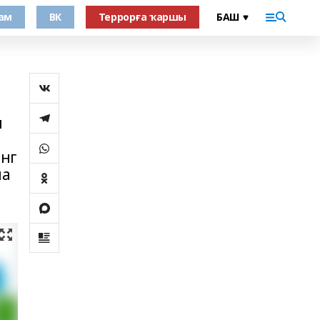
ам
ВК
Террорға ҡаршы
ы
инг
на