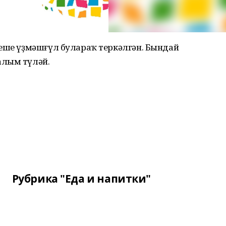
кеше үҙмәшғүл булараҡ теркәлгән. Бындай
алым түләй.
Рубрика "Еда и напитки"