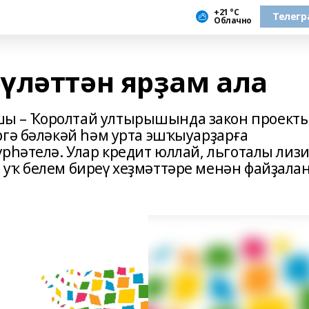
+21 °С
Телегр
Облачно
үләттән ярҙам ала
ы – Ҡоролтай ултырышында закон проект
ргә бәләкәй һәм урта эшҡыуарҙарға
рһәтелә. Улар кредит юллай, льготалы лиз
уҡ белем биреү хеҙмәттәре менән файҙала