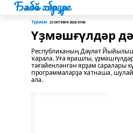
Бәләбәй хәбәрҙәре
Туризм
22 ОКТЯБРЯ 2020, 07:00
Үҙмәшғүлдәр дә
Республиканың Дәүләт Йыйылыш
ҡарала. Уға ярашлы, үҙмәшғүлдә
тәғәйенләнгән ярҙам саралары кү
программаларҙа ҡатнаша, шулай 
ала.