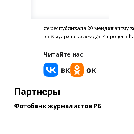
Әле республикала 20 меңдән ашыу 
эшҡыуарҙар килемдән 4 процент һ
Читайте нас
Партнеры
Фотобанк журналистов РБ